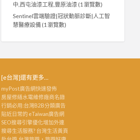
中,西屯油漆工程,豐原油漆
(1 瀏覽數)
Sentinel雲端驗證|冠狀動脈診斷|人工智
慧醫療設備
(1 瀏覽數)
[e台灣]還有更多…
myPost廣告網
快速發佈
房屋修繕
水電維修廠商名錄
行銷必用:台灣B2B
分類廣告
貼近日常的
eTaiwan廣告網
SEO搜尋引擎優化
增加外連
搜尋生活服務? 台灣
生活黃頁
赴台遊,台灣旅遊
，旅遊好康