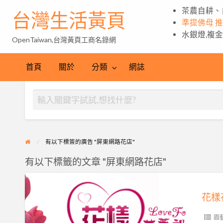
茶農自耕、
台灣生活黃頁
準提佛母 
水銀燈,複
OpenTaiwan,台灣黃頁工商名錄網
首頁
關於
分類
網誌
有以下標簽的廣告 "屏東網路花店"
有以下標籤的文章 "屏東網路花店"
花
樣
花
藝
園