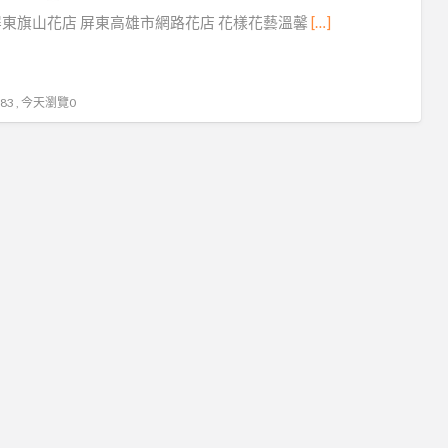
屏
東旗山花店 屏東高雄市網路花店 花樣花藝溫馨
[…]
東
網
路
3 , 今天瀏覽0
花
店