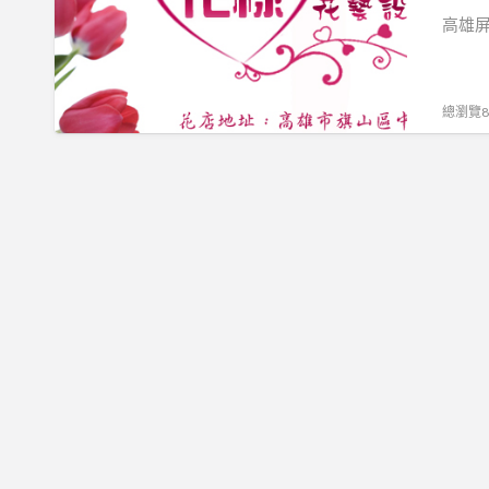
設
高雄屏
計-
高
雄
總瀏覽88
花
藝
設
計,
屏
東
網
路
花
店,
高
雄