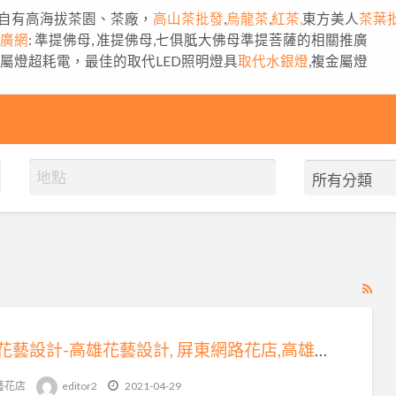
自有高海拔茶園、茶廠，
高山茶批發
,
烏龍茶
,
紅茶,
東方美人
茶葉
推廣網
: 準提佛母, 准提佛母,七俱胝大佛母準提菩薩的相關推廣
金屬燈超耗電，最佳的取代LED照明燈具
取代水銀燈
,複金屬燈
RS
Fe
for
花樣花藝設計-高雄花藝設計, 屏東網路花店,高雄網路花店,會場佈置
ad
tag
藝花店
editor2
2021-04-29