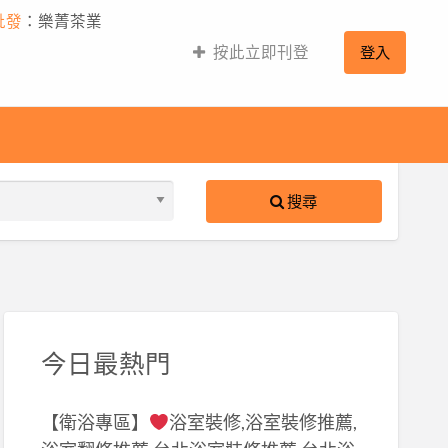
批發
：樂菁茶業
按此立即刊登
登入
搜尋
S
ed
今日最熱門
【衛浴專區】
浴室裝修,浴室裝修推薦,