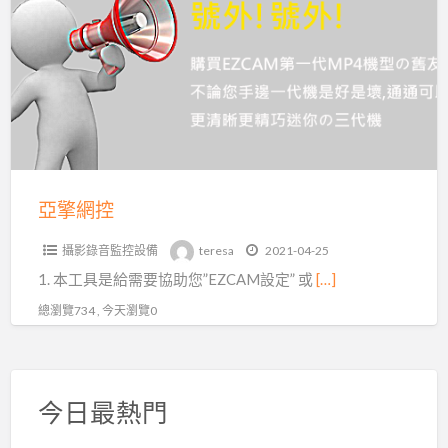
a
網
t
控
亞擎網控
攝影錄音監控設備
teresa
2021-04-25
1. 本工具是給需要協助您”EZCAM設定” 或
[…]
總瀏覽734 , 今天瀏覽0
今日最熱門