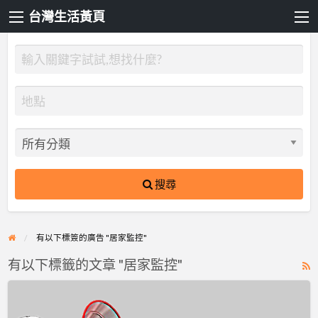
台灣生活黃頁
搜尋
有以下標簽的廣告 "居家監控"
有以下標籤的文章 "居家監控"
R
F
亞
f
擎