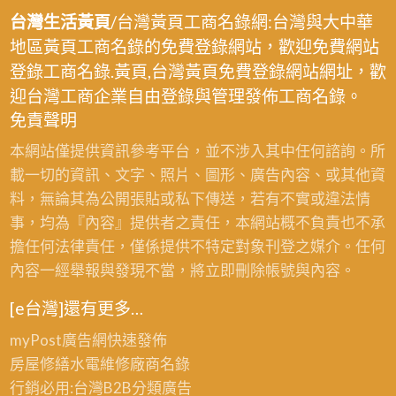
台灣生活黃頁
/台灣黃頁工商名錄網:台灣與大中華
地區黃頁工商名錄的免費登錄網站，歡迎免費網站
登錄工商名錄.黃頁,台灣黃頁免費登錄網站網址，歡
迎台灣工商企業自由登錄與管理發佈工商名錄。
免責聲明
本網站僅提供資訊參考平台，並不涉入其中任何諮詢。所
載一切的資訊、文字、照片、圖形、廣告內容、或其他資
料，無論其為公開張貼或私下傳送，若有不實或違法情
事，均為『內容』提供者之責任，本網站概不負責也不承
擔任何法律責任，僅係提供不特定對象刊登之媒介。任何
內容一經舉報與發現不當，將立即刪除帳號與內容。
[e台灣]還有更多…
myPost廣告網
快速發佈
房屋修繕
水電維修廠商名錄
行銷必用:台灣B2B
分類廣告