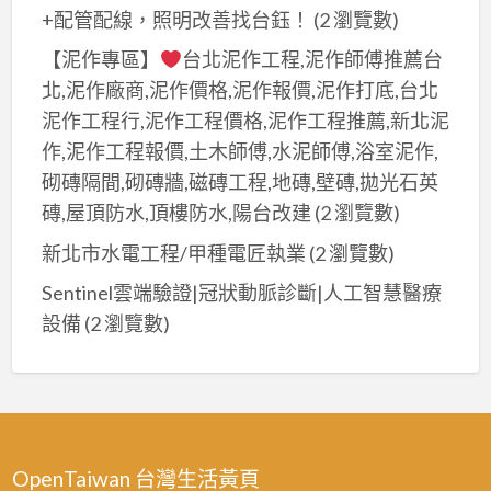
+配管配線，照明改善找台鈺！
(2 瀏覽數)
【泥作專區】
台北泥作工程,泥作師傅推薦台
北,泥作廠商,泥作價格,泥作報價,泥作打底,台北
泥作工程行,泥作工程價格,泥作工程推薦,新北泥
作,泥作工程報價,土木師傅,水泥師傅,浴室泥作,
砌磚隔間,砌磚牆,磁磚工程,地磚,壁磚,拋光石英
磚,屋頂防水,頂樓防水,陽台改建
(2 瀏覽數)
新北市水電工程/甲種電匠執業
(2 瀏覽數)
Sentinel雲端驗證|冠狀動脈診斷|人工智慧醫療
設備
(2 瀏覽數)
OpenTaiwan 台灣生活黃頁