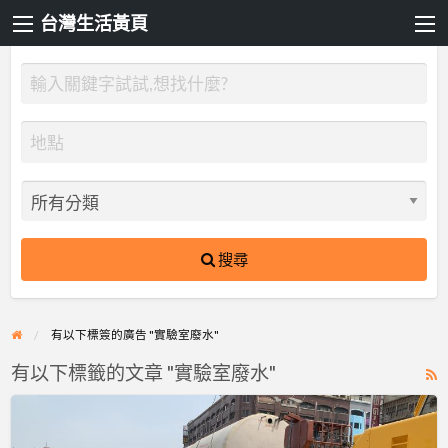
台灣生活黃頁
搜尋
有以下標簽的廣告 "實驗室廢水"
有以下標籤的文章 "實驗室廢水"
R
F
淨
f
源