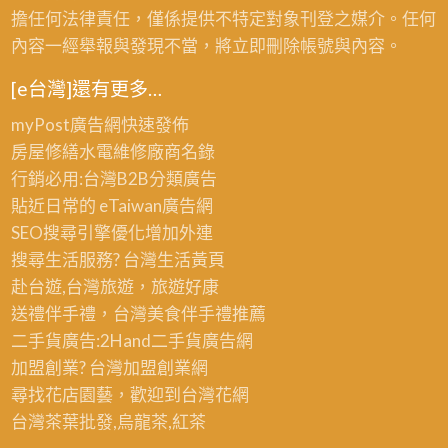
擔任何法律責任，僅係提供不特定對象刊登之媒介。任何
內容一經舉報與發現不當，將立即刪除帳號與內容。
[e台灣]還有更多…
myPost廣告網
快速發佈
房屋修繕
水電維修廠商名錄
行銷必用:台灣B2B
分類廣告
貼近日常的
eTaiwan廣告網
SEO搜尋引擎優化
增加外連
搜尋生活服務? 台灣
生活黃頁
赴台遊,台灣旅遊
，旅遊好康
送禮伴手禮，台灣美食
伴手禮
推薦
二手貨廣告:2Hand
二手貨
廣告網
加盟創業? 台灣
加盟創業
網
尋找花店園藝，歡迎到
台灣花網
台灣茶葉批發
,烏龍茶,紅茶