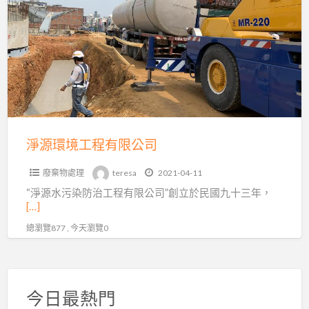
a
環
t
境
工
程
有
限
公
司
淨源環境工程有限公司
廢棄物處理
teresa
2021-04-11
“淨源水污染防治工程有限公司”創立於民國九十三年，
[…]
總瀏覽877 , 今天瀏覽0
今日最熱門