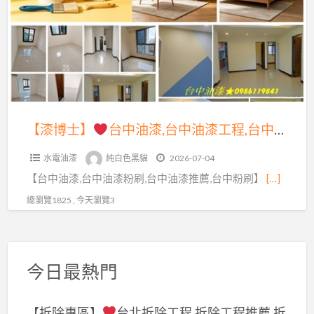
漆,
台
台
中
中
油
油
漆,
漆
台
工
中
【漆博士】
台中油漆,台中油漆工程,台中油漆推薦,台中油漆價格,台中油漆粉刷,台中油漆工程推薦,台中油漆粉刷推薦,台中市油漆,台中油漆師傅推薦,台中油漆行,室內油漆,室內粉刷,台中油漆工程價目表,台中油漆工班,台中油漆估價,壁癌處理台中,西屯油漆工程,豐原油漆
程
油
推
水電油漆
純白色黑貓
2026-07-04
漆
薦,
【台中油漆,台中油漆粉刷,台中油漆推薦,台中粉刷】
[…]
工
台
程,
總瀏覽1825 , 今天瀏覽3
中
台
油
中
漆
油
粉
今日最熱門
漆
刷
推
推
【拆除專區】
台北拆除工程,拆除工程推薦,拆
薦,