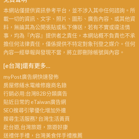
漆
中
本網站僅提供資訊參考平台，並不涉入其中任何諮詢。所
工
油
載一切的資訊、文字、照片、圖形、廣告內容、或其他資
班,
漆
料，無論其為公開張貼或私下傳送，若有不實或違法情
台
工
事，均為『內容』提供者之責任，本網站概不負責也不承
中
擔任何法律責任，僅係提供不特定對象刊登之媒介。任何
油
內容一經舉報與發現不當，將立即刪除帳號與內容。
漆
估
[e台灣]還有更多…
價,
myPost廣告網
快速發佈
壁
房屋修繕
水電維修廠商名錄
癌
行銷必用:台灣B2B
分類廣告
處
貼近日常的
eTaiwan廣告網
理
SEO搜尋引擎優化
增加外連
台
搜尋生活服務? 台灣
生活黃頁
中,
赴台遊,台灣旅遊
，旅遊好康
西
送禮伴手禮，台灣美食
伴手禮
推薦
屯