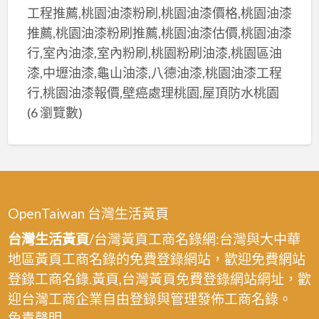
漆,
梧
工程推薦,桃園油漆粉刷,桃園油漆價格,桃園油漆
室
棲
推薦,桃園油漆粉刷推薦,桃園油漆估價,桃園油漆
內
油
行,室內油漆,室內粉刷,桃園粉刷油漆,桃園區油
粉
漆,
漆,中壢油漆,龜山油漆,八德油漆,桃園油漆工程
刷,
台
行,桃園油漆報價,壁癌處理桃園,屋頂防水桃園
台
中
(6 瀏覽數)
中
油
油
漆
漆
工
工
班,
程
台
OpenTaiwan 台灣生活黃頁
價
中
目
台灣生活黃頁
/台灣黃頁工商名錄網:台灣與大中華
壁
表,
地區黃頁工商名錄的免費登錄網站，歡迎免費網站
癌
台
登錄工商名錄.黃頁,台灣黃頁免費登錄網站網址，歡
處
中
理,
迎台灣工商企業自由登錄與管理發佈工商名錄。
油
台
免責聲明