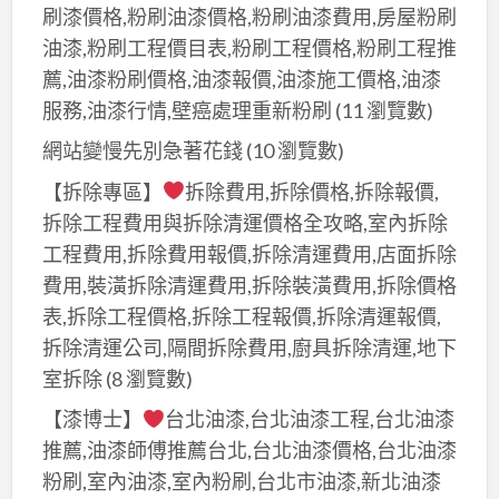
工
刷漆價格,粉刷油漆價格,粉刷油漆費用,房屋粉刷
油
程
油漆,粉刷工程價目表,粉刷工程價格,粉刷工程推
漆,
推
薦,油漆粉刷價格,油漆報價,油漆施工價格,油漆
北
薦,
服務,油漆行情,壁癌處理重新粉刷
(11 瀏覽數)
屯
台
油
網站變慢先別急著花錢
(10 瀏覽數)
中
漆,
【拆除專區】
拆除費用,拆除價格,拆除報價,
油
台
漆
拆除工程費用與拆除清運價格全攻略,室內拆除
中
粉
工程費用,拆除費用報價,拆除清運費用,店面拆除
北
刷
費用,裝潢拆除清運費用,拆除裝潢費用,拆除價格
區
推
表,拆除工程價格,拆除工程報價,拆除清運報價,
油
薦,
拆除清運公司,隔間拆除費用,廚具拆除清運,地下
漆,
台
室拆除
(8 瀏覽數)
西
中
區
【漆博士】
台北油漆,台北油漆工程,台北油漆
市
油
推薦,油漆師傅推薦台北,台北油漆價格,台北油漆
油
漆,
粉刷,室內油漆,室內粉刷,台北市油漆,新北油漆
漆,