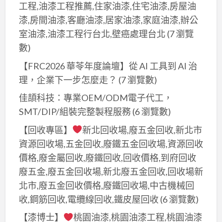
大
工程,油漆工程推薦,住家油漆,住宅油漆,房屋油
台
里
漆,房間油漆,客廳油漆,居家油漆,家庭油漆,辦公
中
油
室油漆,油漆工程行台北,壁癌處理台北
(7 瀏覽
油
漆,
數)
漆
潭
師
【FRC2026 華苓年度論壇】從 AI 工具到 AI 治
子
傅
理，企業下一步怎麼走？
(7 瀏覽數)
油
推
漆,
佳頡科技：專業OEM/ODM電子代工，
薦,
大
SMT/DIP/組裝完整製程服務
(6 瀏覽數)
台
雅
【回收專區】
新北回收場,廢五金回收,新北市
中
油
資源回收場,五金回收,廢鐵五金回收場,資源回收
油
漆,
價格,廢金屬回收,廢鐵回收,回收價格,到府回收
漆
沙
行,
廢五金,廢五金回收場,新北廢五金回收,回收場新
鹿
室
北市,廢五金回收價格,廢鐵回收場,中古機械回
區
內
收,鋼筋回收,電纜線回收,鐵皮屋回收
(6 瀏覽數)
油
油
漆,
【漆博士】
桃園油漆,桃園油漆工程,桃園油漆