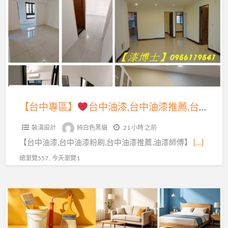
a
專
t
區】
台
中
油
漆,
台
【台中專區】
台中油漆,台中油漆推薦,台中市油漆,台中油漆工程推薦,台中油漆粉刷推薦,西屯油漆,台中南區油漆,豐原油漆,太平油漆,北屯油漆,台中北區油漆,西區油漆,大里油漆,潭子油漆,大雅油漆,沙鹿區油漆,梧棲油漆,台中油漆工班,台中壁癌處理,台中油漆工
中
裝潢設計
純白色黑貓
21 小時 之前
油
【台中油漆,台中油漆粉刷,台中油漆推薦,油漆師傅】
[…]
漆
推
總瀏覽557 , 今天瀏覽1
薦,
台
【漆
中
博
市
士】
油