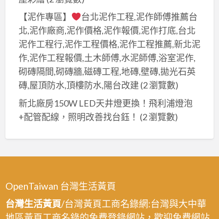
【泥作專區】
台北泥作工程,泥作師傅推薦台
北,泥作廠商,泥作價格,泥作報價,泥作打底,台北
泥作工程行,泥作工程價格,泥作工程推薦,新北泥
作,泥作工程報價,土木師傅,水泥師傅,浴室泥作,
砌磚隔間,砌磚牆,磁磚工程,地磚,壁磚,拋光石英
磚,屋頂防水,頂樓防水,陽台改建
(2 瀏覽數)
新北廠房150W LED天井燈更換！飛利浦燈泡
+配管配線，照明改善找台鈺！
(2 瀏覽數)
OpenTaiwan 台灣生活黃頁
台灣生活黃頁
/台灣黃頁工商名錄網:台灣與大中華
地區黃頁工商名錄的免費登錄網站，歡迎免費網站