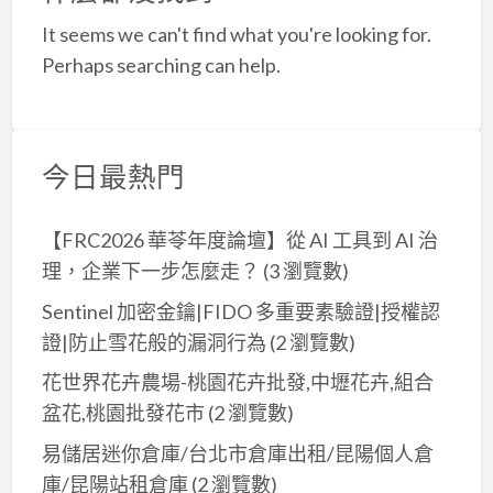
a
It seems we can't find what you're looking for.
t
Perhaps searching can help.
今日最熱門
【FRC2026 華苓年度論壇】從 AI 工具到 AI 治
理，企業下一步怎麼走？
(3 瀏覽數)
Sentinel 加密金鑰|FIDO 多重要素驗證|授權認
證|防止雪花般的漏洞行為
(2 瀏覽數)
花世界花卉農場-桃園花卉批發,中壢花卉,組合
盆花,桃園批發花市
(2 瀏覽數)
易儲居迷你倉庫/台北市倉庫出租/昆陽個人倉
庫/昆陽站租倉庫
(2 瀏覽數)