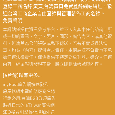
登錄工商名錄.黃頁,台灣黃頁免費登錄網站網址，歡
迎台灣工商企業自由登錄與管理發佈工商名錄。
免責聲明
本網站僅提供資訊參考平台，並不涉入其中任何諮詢。所
載一切的資訊、文字、照片、圖形、廣告內容、或其他資
料，無論其為公開張貼或私下傳送，若有不實或違法情
事，均為『內容』提供者之責任，本網站概不負責也不承
擔任何法律責任，僅係提供不特定對象刊登之媒介。任何
內容一經舉報與發現不當，將立即刪除帳號與內容。
[e台灣]還有更多…
myPost廣告網
快速發佈
房屋修繕
水電維修廠商名錄
行銷必用:台灣B2B
分類廣告
貼近日常的
eTaiwan廣告網
SEO搜尋引擎優化
增加外連