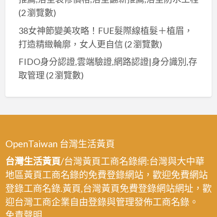
林
(2 瀏覽數)
油
38女神節變美攻略！FUE髮際線植髮＋植眉，
漆,
打造精緻輪廓，女人更自信
(2 瀏覽數)
北
投
FIDO身分認證,雲端驗證,網路認證|身分識別,存
油
取管理
(2 瀏覽數)
漆,
竹
圍
油
漆,
OpenTaiwan 台灣生活黃頁
關
台灣生活黃頁
/台灣黃頁工商名錄網:台灣與大中華
渡
地區黃頁工商名錄的免費登錄網站，歡迎免費網站
油
登錄工商名錄.黃頁,台灣黃頁免費登錄網站網址，歡
漆,
迎台灣工商企業自由登錄與管理發佈工商名錄。
三
免責聲明