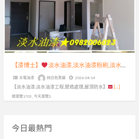
a
士】
t
淡
水
油
漆,
淡
水
【漆博士】
淡水油漆,淡水油漆粉刷,淡水油漆推薦,淡水油漆工程,淡水區油漆,淡水油漆行,淡水油漆師傅,淡水油漆工程價目表,士林油漆,北投油漆,竹圍油漆,關渡油漆,三芝油漆,紅樹林油漆,室內油漆淡水,油漆估價淡水,士林區油漆,北投區油漆,壁癌處理淡水區
油
水電油漆
純白色黑貓
2026-04-14
漆
【淡水油漆,淡水油漆工程,壁癌處理,屋頂防水】
[…]
粉
刷,
總瀏覽1705 , 今天瀏覽3
淡
水
油
今日最熱門
漆
推