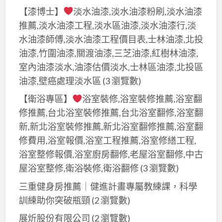
【漆博士】
淡水油漆,淡水油漆粉刷,淡水油漆
薦,
推薦,淡水油漆工程,淡水區油漆,淡水油漆行,淡
淡
水
水油漆師傅,淡水油漆工程價目表,士林油漆,北投
油
油漆,竹圍油漆,關渡油漆,三芝油漆,紅樹林油漆,
漆
室內油漆淡水,油漆估價淡水,士林區油漆,北投區
工
油漆,壁癌處理淡水區
(3 瀏覽數)
程,
【衛浴專區】
浴室裝修,浴室裝修推薦,浴室翻
淡
修推薦,台北浴室裝修推薦,台北浴室翻修,浴室翻
水
新,新北浴室裝修推薦,新北浴室翻修推薦,浴室翻
區
修費用,浴室報價,浴室工程推薦,浴室修繕工程,
油
浴室整修報價,浴室廚房翻修,老屋浴室翻修,中古
漆,
屋浴室整修,衛浴裝修,衛浴翻修
(3 瀏覽數)
淡
水
三重健身房推薦｜健進計畫專屬教練課，科學
油
訓練助你突破瓶頸
(2 瀏覽數)
漆
展炘股份有限公司
(2 瀏覽數)