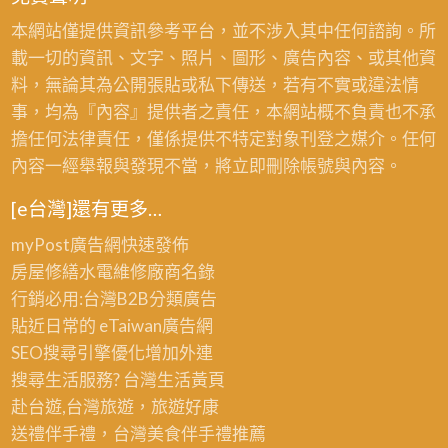
芝
油
本網站僅提供資訊參考平台，並不涉入其中任何諮詢。所
漆,
載一切的資訊、文字、照片、圖形、廣告內容、或其他資
紅
料，無論其為公開張貼或私下傳送，若有不實或違法情
樹
事，均為『內容』提供者之責任，本網站概不負責也不承
林
擔任何法律責任，僅係提供不特定對象刊登之媒介。任何
油
內容一經舉報與發現不當，將立即刪除帳號與內容。
漆,
[e台灣]還有更多…
室
myPost廣告網
快速發佈
內
房屋修繕
水電維修廠商名錄
油
行銷必用:台灣B2B
分類廣告
漆
貼近日常的
eTaiwan廣告網
淡
SEO搜尋引擎優化
增加外連
水,
搜尋生活服務? 台灣
生活黃頁
油
赴台遊,台灣旅遊
，旅遊好康
漆
送禮伴手禮，台灣美食
伴手禮
推薦
估