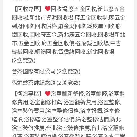
行,
【回收專區】
回收場,廢五金回收,新北廢五金
淡
回收場,新北市資源回收場,廢五金回收場,廢五金
水
到府回收,回收價格,廢金屬回收,鐵皮屋回收,廢
油
鐵回收,回收廢五金,新北廢五金回收,回收場新北
漆
市,五金回收,廢五金回收價格,廢鐵回收場,中古
師
機械回收,鋼筋回收,電纜線回收,新北回收場
傅,
(2 瀏覽數)
淡
水
台茶國際有限公司
(2 瀏覽數)
油
張迺妙茶師紀念館
(2 瀏覽數)
漆
工
【衛浴專區】
浴室翻新整修,浴室翻修,浴室翻
程
修費用,浴室翻修推薦,浴室翻新費用,浴室整修,
價
浴室裝修費用,浴室整修價格,浴室報價,浴室修
目
繕,衛浴修繕,浴室整修估價,衛浴整修估價,新北
表,
浴室裝修推薦,台北浴室裝修推薦,台北浴室翻修
士
推薦,浴室裝修價格,浴室翻新推薦,浴室防水工程