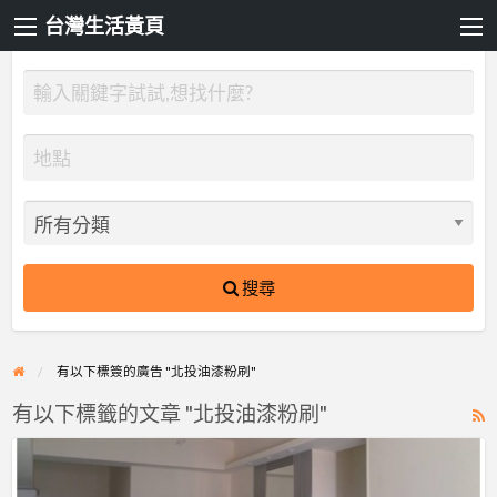
台灣生活黃頁
搜尋
有以下標簽的廣告 "北投油漆粉刷"
有以下標籤的文章 "北投油漆粉刷"
R
F
【漆
f
博