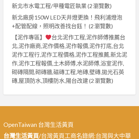
新北市水電工程/甲種電匠執業
(2 瀏覽數)
新北廠房150W LED天井燈更換！飛利浦燈泡
+配管配線，照明改善找台鈺！
(2 瀏覽數)
【泥作專區】
台北泥作工程,泥作師傅推薦台
北,泥作廠商,泥作價格,泥作報價,泥作打底,台北
泥作工程行,泥作工程價格,泥作工程推薦,新北泥
作,泥作工程報價,土木師傅,水泥師傅,浴室泥作,
砌磚隔間,砌磚牆,磁磚工程,地磚,壁磚,拋光石英
磚,屋頂防水,頂樓防水,陽台改建
(2 瀏覽數)
OpenTaiwan 台灣生活黃頁
台灣生活黃頁
/台灣黃頁工商名錄網:台灣與大中華