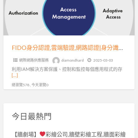
證,
嗎?
雲
端
驗
證,
網
FIDO身分認證,雲端驗證,網路認證|身分識別,存取管理
路
網際網路供應服務
diamondhard
2025-03-03
認
利用IAM解決方案保護、控制和監控每個應用程式的存
證|
[…]
身
總瀏覽578 , 今天瀏覽0
分
識
別,
存
今日最熱門
取
管
【牆劇場】
彩繪公司,牆壁彩繪工程,牆面彩繪
理