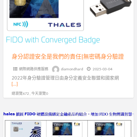
證
更
安
上
全
一
是
層
我
樓
們
的
身分認證安全是我們的責任|無密碼身分驗證
責
網際網路供應服務
diamondhard
2025-03-04
任|
2022年身分驗證管理日由身分定義安全聯盟和國家網
無
[…]
密
總瀏覽672 , 今天瀏覽0
碼
身
分
FIDO
驗
安
證
全