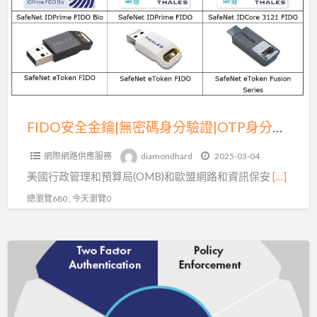
金
鑰|
無
密
碼
身
分
FIDO安全金鑰|無密碼身分驗證|OTP身分認證即將消失嗎?
驗
網際網路供應服務
diamondhard
2025-03-04
證|OTP
美國行政管理和預算局(OMB)和歐盟網路和資訊保安
[…]
身
分
總瀏覽680 , 今天瀏覽0
認
證
FIDO
即
身
將
分
消
認
失