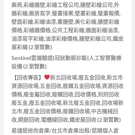
廠商,彩繪牆壁,彩繪工程公司,牆壁彩繪公司,外
牆彩繪,廠房寫字,璧畫接案,壁畫彩繪,璧畫報價,
壁面彩繪,彩繪油漆,畫牆壁,美化彩繪,牆壁彩繪
價格,彩繪牆價格,公共工程彩繪,牆面彩繪油漆,
油漆寫字彩繪,油漆彩繪價格,牆壁彩繪公司,鐵皮
屋彩繪
(2 瀏覽數)
Sentinel雲端驗證|冠狀動脈診斷|人工智慧醫療
設備
(2 瀏覽數)
【回收專區】
新北回收場,廢五金回收,新北市
資源回收場,五金回收,廢鐵五金回收場,資源回收
價格,廢金屬回收,廢鐵回收,回收價格,到府回收
廢五金,廢五金回收場,新北廢五金回收,回收場新
北市,廢五金回收價格,廢鐵回收場,中古機械回
收,鋼筋回收,電纜線回收,鐵皮屋回收
(2 瀏覽數)
易儲居迷你倉庫/台北市倉庫出租/昆陽個人倉