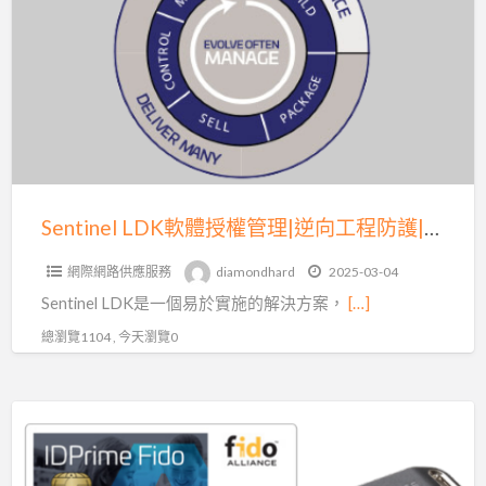
a
軟
t
體
授
權
管
理|
逆
向
Sentinel LDK軟體授權管理|逆向工程防護|讓您的業務更上一層樓
工
網際網路供應服務
diamondhard
2025-03-04
程
Sentinel LDK是一個易於實施的解決方案，
[…]
防
護|
總瀏覽1104 , 今天瀏覽0
讓
您
身
的
分
業
認
務