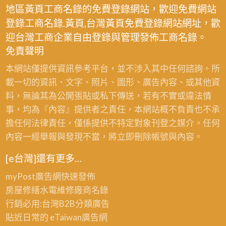
地區黃頁工商名錄的免費登錄網站，歡迎免費網站
登錄工商名錄.黃頁,台灣黃頁免費登錄網站網址，歡
迎台灣工商企業自由登錄與管理發佈工商名錄。
免責聲明
本網站僅提供資訊參考平台，並不涉入其中任何諮詢。所
載一切的資訊、文字、照片、圖形、廣告內容、或其他資
料，無論其為公開張貼或私下傳送，若有不實或違法情
事，均為『內容』提供者之責任，本網站概不負責也不承
擔任何法律責任，僅係提供不特定對象刊登之媒介。任何
內容一經舉報與發現不當，將立即刪除帳號與內容。
[e台灣]還有更多…
myPost廣告網
快速發佈
房屋修繕
水電維修廠商名錄
行銷必用:台灣B2B
分類廣告
貼近日常的
eTaiwan廣告網