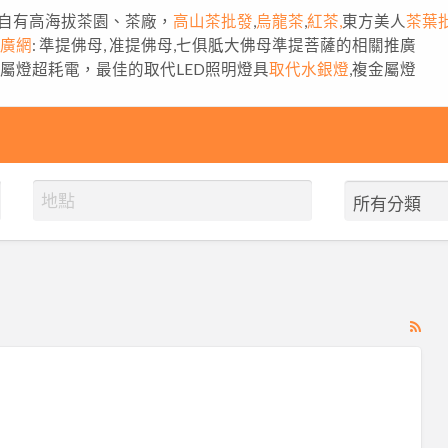
自有高海拔茶園、茶廠，
高山茶批發
,
烏龍茶
,
紅茶,
東方美人
茶葉
推廣網
: 準提佛母, 准提佛母,七俱胝大佛母準提菩薩的相關推廣
金屬燈超耗電，最佳的取代LED照明燈具
取代水銀燈
,複金屬燈
RS
Fe
for
ad
tag