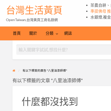
茶農自耕、
台灣生活黃頁
準提佛母 
水銀燈,複
OpenTaiwan,台灣黃頁工商名錄網
首頁
關於
分類
網誌
有以下標簽的廣告 "八里油漆師傅"
有以下標籤的文章 "八里油漆師傅"
什麼都沒找到