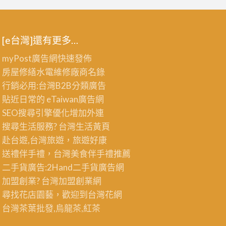
[e台灣]還有更多…
myPost廣告網
快速發佈
房屋修繕
水電維修廠商名錄
行銷必用:台灣B2B
分類廣告
貼近日常的
eTaiwan廣告網
SEO搜尋引擎優化
增加外連
搜尋生活服務? 台灣
生活黃頁
赴台遊,台灣旅遊
，旅遊好康
送禮伴手禮，台灣美食
伴手禮
推薦
二手貨廣告:2Hand
二手貨
廣告網
加盟創業? 台灣
加盟創業
網
尋找花店園藝，歡迎到
台灣花網
台灣茶葉批發
,烏龍茶,紅茶