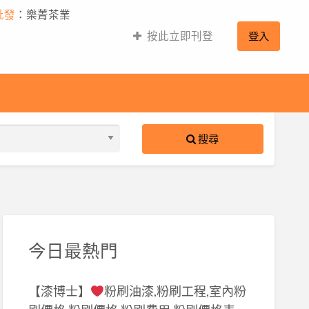
批發
：樂菁茶業
按此立即刊登
登入
搜尋
S
ed
今日最熱門
【漆博士】
粉刷油漆,粉刷工程,室內粉