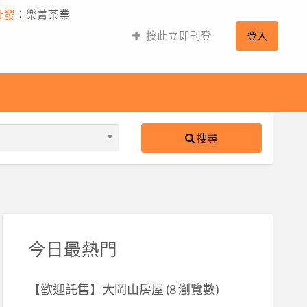
批發
：樂菁茶業
按此立即刊登
登入
搜尋
S
ed
今日最熱門
【歡迎託售】大岡山房屋
(8 瀏覽數)