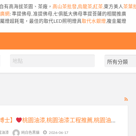
自有高海拔茶園、茶廠，
高山茶批發
,
烏龍茶
,
紅茶,
東方美人
茶葉
推廣網
: 準提佛母, 准提佛母,七俱胝大佛母準提菩薩的相關推廣
金屬燈超耗電，最佳的取代LED照明燈具
取代水銀燈
,複金屬燈
RS
Fe
for
博士】
桃園油漆,桃園油漆工程推薦,桃園油漆粉刷,桃園油漆粉刷推薦,桃園油漆工程行,桃園油漆推薦,桃園區油漆,中壢油漆,油漆估價桃園,油漆報價桃園,桃園油漆價格,桃園油漆行,油漆工程桃園,桃園油漆工程承包,室內油漆桃園,室內粉刷桃園,桃園粉刷,桃園壁癌處理
ad
tag
電油漆
純白色黑貓
2026-06-17