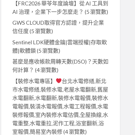
【FRC2026 華苓年度論壇】從 AI 工具到
AI 治理，企業下一步怎麼走？
(5 瀏覽數)
GWS CLOUD取得官方認證，提升企業
信任度
(5 瀏覽數)
Sentinel LDK硬體金鑰|雲端授權|存取軟
體|軟體鎖
(5 瀏覽數)
甚麼是應收帳款周轉天數(DSO)？天數如
何計算？​
(4 瀏覽數)
【裝修水電專區】
台北水電修繕,新北
市水電修繕,裝修水電,老屋水電翻新,舊屋
水電翻新,水電翻新,裝修水電報價,裝修水
電報價,裝潢水電報價,水電工程報價,水電
裝修報價,室內裝修水電估價,全屋換線,水
電重整,水電重拉,泥作工程,浴室翻新,浴
室報價,簡易室內裝修
(4 瀏覽數)