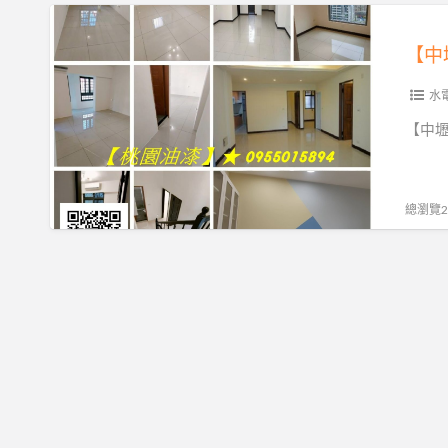
粉
油
【中
刷,
漆
壢
【中
桃
工
專
園
程,
區】
水
油
桃
【中壢
漆
園
中
粉
油
壢
刷
漆
油
總瀏覽27
推
工
漆,
薦,
程
中
桃
推
壢
園
薦,
油
油
桃
漆
漆
園
工
工
油
程,
程
漆
內
行,
粉