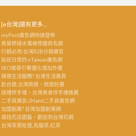
[e台灣]還有更多…
myPost廣告網
快速發佈
房屋修繕
水電維修廠商名錄
行銷必用:台灣B2B
分類廣告
貼近日常的
eTaiwan廣告網
SEO搜尋引擎優化
增加外連
搜尋生活服務? 台灣
生活黃頁
赴台遊,台灣旅遊
，旅遊好康
送禮伴手禮，台灣美食
伴手禮
推薦
二手貨廣告:2Hand
二手貨
廣告網
加盟創業? 台灣
加盟創業
網
尋找花店園藝，歡迎到
台灣花網
台灣茶葉批發
,烏龍茶,紅茶