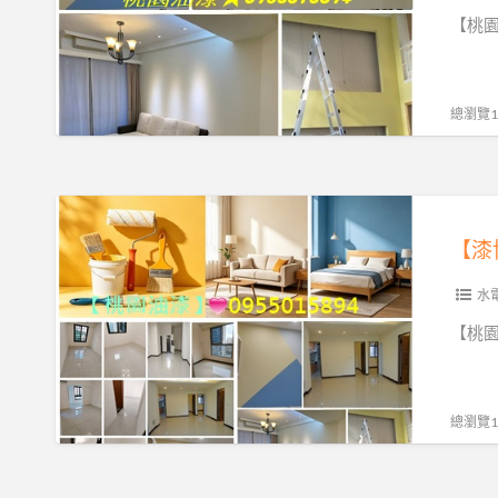
桃
【桃園
園
油
漆,
總瀏覽10
桃
園
油
【漆
漆
博
【漆
工
士】
程
水
推
桃
【桃園
薦,
園
桃
油
園
漆,
總瀏覽18
油
桃
漆
園