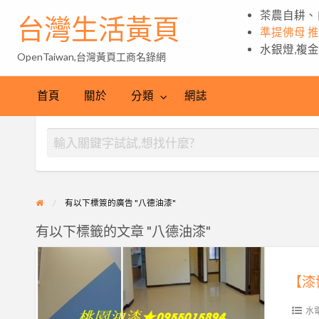
茶農自耕、
台灣生活黃頁
準提佛母 
水銀燈,複
OpenTaiwan,台灣黃頁工商名錄網
首頁
關於
分類
網誌
有以下標簽的廣告 "八德油漆"
有以下標籤的文章 "八德油漆"
【漆
博
【漆
士】
水