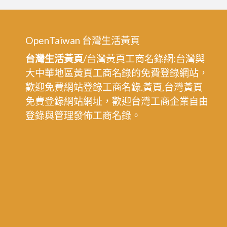
壢
桃
刷,
油
園
桃
漆,
油
園
OpenTaiwan 台灣生活黃頁
中
漆
油
壢
台灣生活黃頁
/台灣黃頁工商名錄網:台灣與
推
漆
油
大中華地區黃頁工商名錄的免費登錄網站，
薦,
價
漆
歡迎免費網站登錄工商名錄.黃頁,台灣黃頁
桃
格,
師
免費登錄網站網址，歡迎台灣工商企業自由
園
桃
傅
登錄與管理發佈工商名錄。
區
園
推
油
油
薦,
漆,
漆
平
中
推
鎮
壢
薦,
油
油
桃
漆,
漆,
園
八
油
油
德
漆