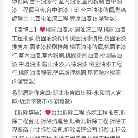
傅推薦,台中油漆行,室內油漆,室內粉刷,台中油
樓
場
漆工程價目表,台中油漆工班,台中油漆估價,壁癌
停
牆
處理台中,西屯油漆工程,豐原油漆
(6 瀏覽數)
車
面
場
【漆博士】
桃園油漆,桃園油漆工程,桃園油漆
油
油
工程推薦,桃園油漆粉刷,桃園油漆價格,桃園油漆
漆,
漆,
推薦,桃園油漆粉刷推薦,桃園油漆估價,桃園油漆
停
標
行,室內油漆,室內粉刷,桃園粉刷油漆,桃園區油
車
線
場
漆,中壢油漆,龜山油漆,八德油漆,桃園油漆工程
漆,
地
行,桃園油漆報價,壁癌處理桃園,屋頂防水桃園
車
面
(5 瀏覽數)
道
油
易儲居迷你倉庫/新北市倉庫出租/永和個人倉
漆,
漆,
庫/近樂華夜市
(5 瀏覽數)
地
大
坪
【拆除專區】
台北拆除工程,拆除工程推薦,拆
樓
漆,
除工程台北,拆除清運台北,新北拆除工程,拆除工
停
停
程廠商,台北拆除公司,拆除清運公司,拆除工程公
車
車