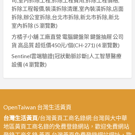
司,室內拆除工程,拆除工程費用,拆除工程價格,
場
場
拆除工程報價,裝潢拆除清運,室內裝潢拆除,店面
油
腰
漆,
拆除,辦公室拆除,台北市拆除,新北市拆除,新北
帶
地
室內拆除
(5 瀏覽數)
漆,
下
方橘子小舖 工廠直營 電腦鍵盤架 鍵盤抽屜 公司
地
室
貨 高品質 超低價450元/個(CH-271)
(4 瀏覽數)
下
車
室
Sentinel雲端驗證|冠狀動脈診斷|人工智慧醫療
道
車
設備
(4 瀏覽數)
油
道
漆,
油
停
漆,
車
停
場
車
車
OpenTaiwan 台灣生活黃頁
場
道
台灣生活黃頁
/台灣黃頁工商名錄網:台灣與大中華
車
油
地區黃頁工商名錄的免費登錄網站，歡迎免費網站
道
漆,
登錄工商名錄.黃頁,台灣黃頁免費登錄網站網址，歡