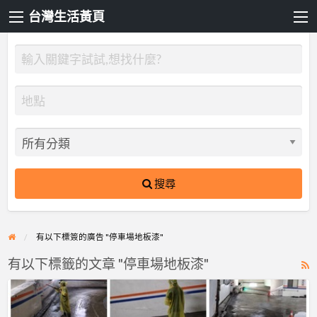
台灣生活黃頁
搜尋
有以下標簽的廣告 "停車場地板漆"
有以下標籤的文章 "停車場地板漆"
R
F
【漆
f
博