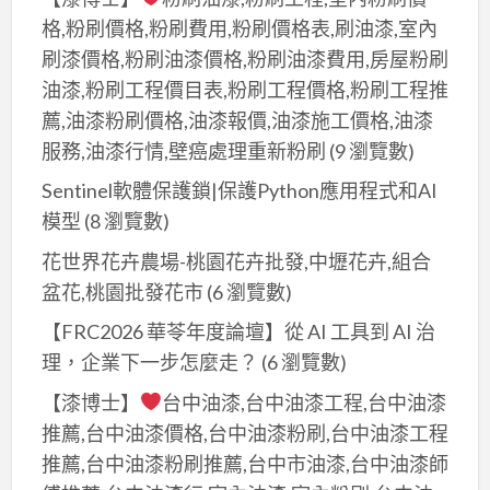
間
格,粉刷價格,粉刷費用,粉刷價格表,刷油漆,室內
地
油
下
刷漆價格,粉刷油漆價格,粉刷油漆費用,房屋粉刷
漆,
室
油漆,粉刷工程價目表,粉刷工程價格,粉刷工程推
車
停
薦,油漆粉刷價格,油漆報價,油漆施工價格,油漆
道
車
服務,油漆行情,壁癌處理重新粉刷
(9 瀏覽數)
油
場
漆,
Sentinel軟體保護鎖|保護Python應用程式和AI
油
地
模型
(8 瀏覽數)
漆,
下
花世界花卉農場-桃園花卉批發,中壢花卉,組合
停
室
盆花,桃園批發花市
(6 瀏覽數)
車
停
場
【FRC2026 華苓年度論壇】從 AI 工具到 AI 治
車
牆
理，企業下一步怎麼走？
(6 瀏覽數)
場
面
油
【漆博士】
台中油漆,台中油漆工程,台中油漆
油
漆,
推薦,台中油漆價格,台中油漆粉刷,台中油漆工程
漆,
停
推薦,台中油漆粉刷推薦,台中市油漆,台中油漆師
大
車