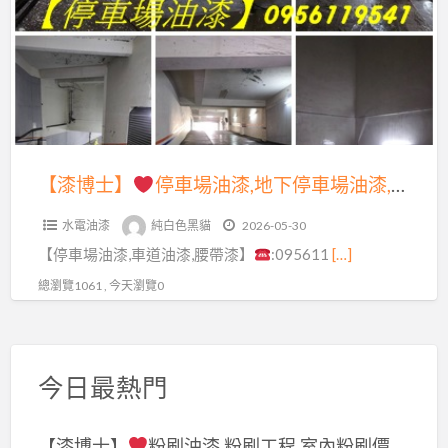
漆,
停
腰
車
帶
場
漆,
油
標
漆,
線
地
【漆博士】
停車場油漆,地下停車場油漆,車道油漆,地下室停車場油漆,停車場牆面油漆,大樓停車場油漆,標線漆,車道漆,地坪漆,停車場腰帶漆,地下室車道油漆,停車場車道油漆,車道油漆彩繪,地下室油漆彩繪,社區大門油漆,車庫油漆,社區公共空間油漆,Epoxy地板漆
漆,
下
車
水電油漆
純白色黑貓
2026-05-30
停
道
【停車場油漆,車道油漆,腰帶漆】
:095611
[…]
車
漆,
場
總瀏覽1061 , 今天瀏覽0
地
油
坪
漆,
漆,
車
公
今日最熱門
道
共
油
空
【漆博士】
粉刷油漆,粉刷工程,室內粉刷價
漆,