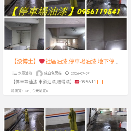
a
士】
t
社
區
油
漆,
停
車
【漆博士】
社區油漆,停車場油漆,地下停車場油漆,腰帶漆,標線漆,車道漆,地坪漆,公共空間油漆,車道油漆,地下室停車場油漆,停車場牆面油漆,停車場地面油漆,大樓停車場油漆,地下室車道油漆,停車場車道油漆,車道油漆彩繪,地下室油漆彩繪,牆面彩繪寫字,鐵欄杆油漆
場
水電油漆
純白色黑貓
2026-07-07
油
【停車場油漆,車道油漆,腰帶漆】
:095611
[…]
漆,
地
總瀏覽1301 , 今天瀏覽0
下
停
【漆
車
博
場
士】
油