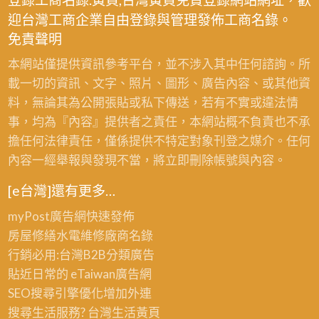
油
車
迎台灣工商企業自由登錄與管理發佈工商名錄。
漆,
道
免責聲明
車
油
道
本網站僅提供資訊參考平台，並不涉入其中任何諮詢。所
漆
油
載一切的資訊、文字、照片、圖形、廣告內容、或其他資
彩
漆
料，無論其為公開張貼或私下傳送，若有不實或違法情
繪,
彩
事，均為『內容』提供者之責任，本網站概不負責也不承
地
繪,
擔任何法律責任，僅係提供不特定對象刊登之媒介。任何
下
地
內容一經舉報與發現不當，將立即刪除帳號與內容。
室
下
油
[e台灣]還有更多…
室
漆
油
myPost廣告網
快速發佈
彩
漆
房屋修繕
水電維修廠商名錄
繪,
彩
行銷必用:台灣B2B
分類廣告
牆
繪,
貼近日常的
eTaiwan廣告網
面
社
SEO搜尋引擎優化
增加外連
彩
區
搜尋生活服務? 台灣
生活黃頁
繪