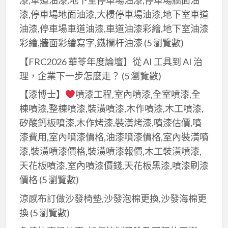
漆,車道油漆,地下室停車場油漆,停車場牆面油
漆,停車場地面油漆,大樓停車場油漆,地下室車道
油漆,停車場車道油漆,車道油漆彩繪,地下室油漆
彩繪,牆面彩繪寫字,鐵欄杆油漆
(5 瀏覽數)
【FRC2026 華苓年度論壇】從 AI 工具到 AI 治
理，企業下一步怎麼走？
(5 瀏覽數)
【漆博士】
噴漆工程,室內噴漆,全室噴漆,全
棟噴漆,整棟噴漆,裝潢噴漆,木作噴漆,木工噴漆,
矽酸鈣板噴漆,木作烤漆,裝潢烤漆,噴漆估價,噴
漆費用,室內噴漆價格,油漆噴漆價格,室內裝潢噴
漆,裝潢噴漆價格,裝潢噴漆報價,木工裝潢噴漆,
天花板噴漆,室內噴漆價錢,天花板黑漆,噴漆刷漆
價格
(5 瀏覽數)
涼感布訂做沙發椅墊,沙發泡棉更換,沙發海棉更
換
(5 瀏覽數)