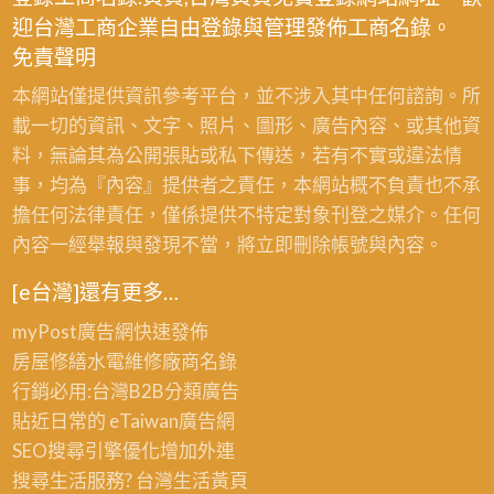
迎台灣工商企業自由登錄與管理發佈工商名錄。
免責聲明
本網站僅提供資訊參考平台，並不涉入其中任何諮詢。所
載一切的資訊、文字、照片、圖形、廣告內容、或其他資
料，無論其為公開張貼或私下傳送，若有不實或違法情
事，均為『內容』提供者之責任，本網站概不負責也不承
擔任何法律責任，僅係提供不特定對象刊登之媒介。任何
內容一經舉報與發現不當，將立即刪除帳號與內容。
[e台灣]還有更多…
myPost廣告網
快速發佈
房屋修繕
水電維修廠商名錄
行銷必用:台灣B2B
分類廣告
貼近日常的
eTaiwan廣告網
SEO搜尋引擎優化
增加外連
搜尋生活服務? 台灣
生活黃頁