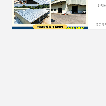
區】
【桃園
桃
園
總瀏覽99
鐵
皮
屋,
桃
園
鐵
皮
屋
推
薦,
桃
園