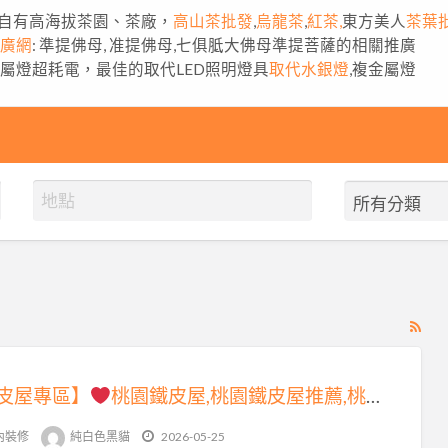
自有高海拔茶園、茶廠，
高山茶批發
,
烏龍茶
,
紅茶,
東方美人
茶葉
推廣網
: 準提佛母, 准提佛母,七俱胝大佛母準提菩薩的相關推廣
金屬燈超耗電，最佳的取代LED照明燈具
取代水銀燈
,複金屬燈
RS
Fe
for
皮屋專區】
桃園鐵皮屋,桃園鐵皮屋推薦,桃園鐵皮屋頂,桃園鐵皮屋翻修,桃園鐵皮屋修繕,桃園鐵皮屋廠商,桃園鐵皮屋搭建,搭鐵皮屋桃園,桃園區鐵皮屋工程,中壢鐵皮屋修繕,桃園鐵皮屋施工,桃園鐵皮屋加蓋,桃園鐵皮廠房,桃園浪板工廠,桃園浪板工程,桃園鐵皮屋工程
ad
tag
內裝修
純白色黑貓
2026-05-25