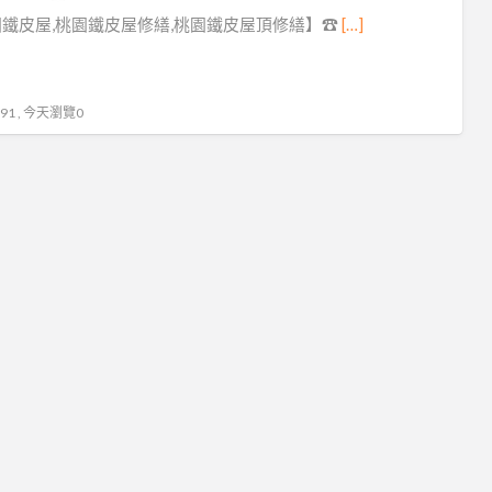
中
鐵皮屋,桃園鐵皮屋修繕,桃園鐵皮屋頂修繕】☎
[…]
壢
鐵
皮
1 , 今天瀏覽0
屋
修
繕