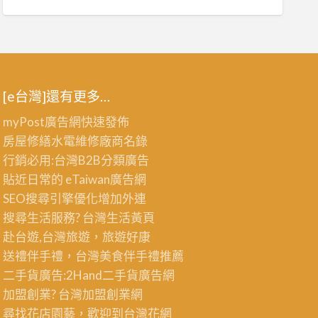
[e台灣]還有更多…
myPost廣告網
快速發佈
房屋修繕
水電維修廠商名錄
行銷必用:台灣B2B
分類廣告
貼近日常的
eTaiwan廣告網
SEO搜尋引擎優化
增加外連
搜尋生活服務? 台灣
生活黃頁
赴台遊,台灣旅遊
，旅遊好康
送禮伴手禮，台灣美食
伴手禮
推薦
二手貨廣告:2Hand
二手貨
廣告網
加盟創業? 台灣
加盟創業
網
尋找花店園藝，歡迎到
台灣花網