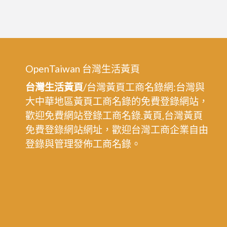
皮
屋
桃
園,
桃
OpenTaiwan 台灣生活黃頁
園
台灣生活黃頁
/台灣黃頁工商名錄網:台灣與
區
大中華地區黃頁工商名錄的免費登錄網站，
鐵
歡迎免費網站登錄工商名錄.黃頁,台灣黃頁
皮
免費登錄網站網址，歡迎台灣工商企業自由
屋
登錄與管理發佈工商名錄。
工
程,
中
壢
鐵
皮