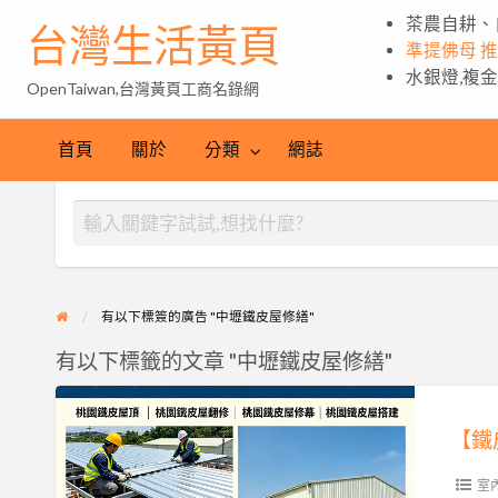
茶農自耕、
台灣生活黃頁
準提佛母 
水銀燈,複
OpenTaiwan,台灣黃頁工商名錄網
首頁
關於
分類
網誌
有以下標簽的廣告 "中壢鐵皮屋修繕"
有以下標籤的文章 "中壢鐵皮屋修繕"
【鐵
皮
【鐵
屋
專
室