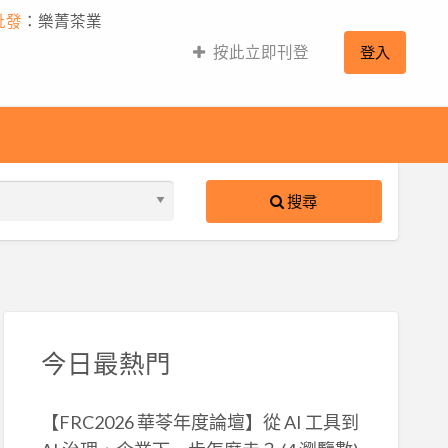
批發
：樂菁茶業
按此立即刊登
登入
搜尋
S
ed
今日最熱門
【FRC2026 華苓年度論壇】從 AI 工具到