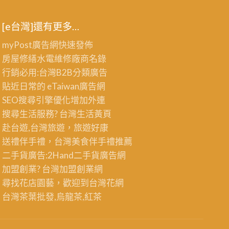
[e台灣]還有更多…
myPost廣告網
快速發佈
房屋修繕
水電維修廠商名錄
行銷必用:台灣B2B
分類廣告
貼近日常的
eTaiwan廣告網
SEO搜尋引擎優化
增加外連
搜尋生活服務? 台灣
生活黃頁
赴台遊,台灣旅遊
，旅遊好康
送禮伴手禮，台灣美食
伴手禮
推薦
二手貨廣告:2Hand
二手貨
廣告網
加盟創業? 台灣
加盟創業
網
尋找花店園藝，歡迎到
台灣花網
台灣茶葉批發
,烏龍茶,紅茶