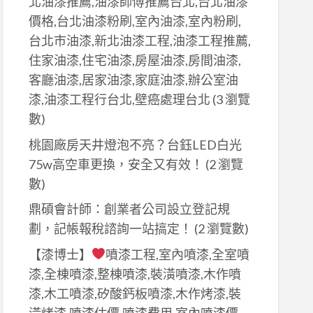
北油漆推薦,油漆師傅推薦台北,台北油漆
價格,台北油漆粉刷,室內油漆,室內粉刷,
台北市油漆,新北油漆工程,油漆工程推薦,
住家油漆,住宅油漆,房屋油漆,房間油漆,
客廳油漆,居家油漆,家庭油漆,辦公室油
漆,油漆工程行台北,壁癌處理台北
(3 瀏覽
數)
桃園廠房天井燈泡不亮？台鈺LED白光
75w高空車更換，安全又有效！
(2 瀏覽
數)
鼎碩會計師：創業者公司設立登記規
劃，記帳報稅諮詢一站搞定！
(2 瀏覽數)
【漆博士】
噴漆工程,室內噴漆,全室噴
漆,全棟噴漆,整棟噴漆,裝潢噴漆,木作噴
漆,木工噴漆,矽酸鈣板噴漆,木作烤漆,裝
潢烤漆,噴漆估價,噴漆費用,室內噴漆價