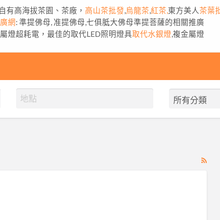
自有高海拔茶園、茶廠，
高山茶批發
,
烏龍茶
,
紅茶,
東方美人
茶葉
推廣網
: 準提佛母, 准提佛母,七俱胝大佛母準提菩薩的相關推廣
金屬燈超耗電，最佳的取代LED照明燈具
取代水銀燈
,複金屬燈
RS
Fe
for
ad
tag