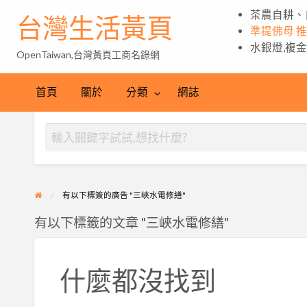
茶農自耕、
台灣生活黃頁
準提佛母 
水銀燈,複
OpenTaiwan,台灣黃頁工商名錄網
首頁
關於
分類
網誌
有以下標簽的廣告 "三峽水電修繕"
有以下標籤的文章 "三峽水電修繕"
什麼都沒找到