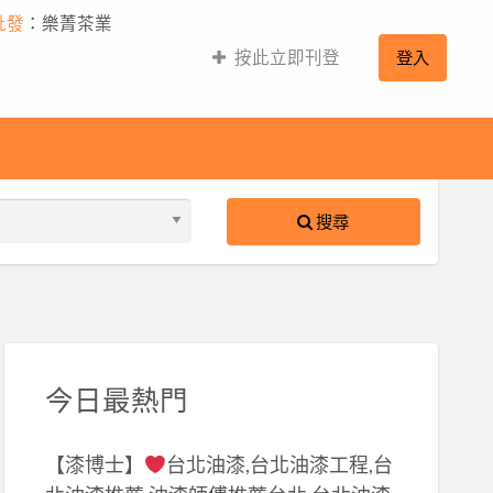
批發
：樂菁茶業
按此立即刊登
登入
搜尋
S
ed
今日最熱門
【漆博士】
台北油漆,台北油漆工程,台