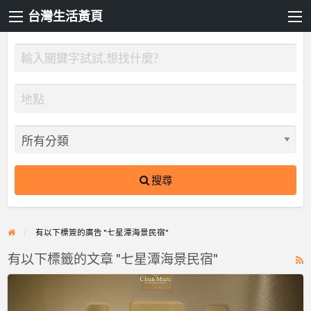
台灣生活黃頁
搜尋
有以下標簽的廣告 "七星潭海景民宿"
有以下標籤的文章 "七星潭海景民宿"
R
F
春
f
沐