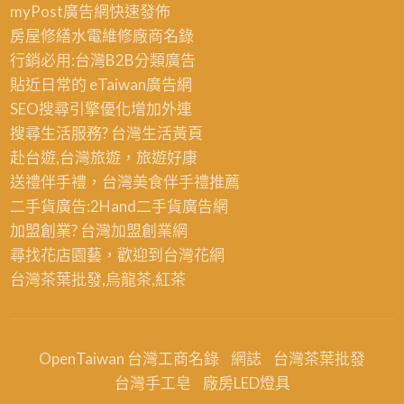
myPost廣告網
快速發佈
房屋修繕
水電維修廠商名錄
行銷必用:台灣B2B
分類廣告
貼近日常的
eTaiwan廣告網
SEO搜尋引擎優化
增加外連
搜尋生活服務? 台灣
生活黃頁
赴台遊,台灣旅遊
，旅遊好康
送禮伴手禮，台灣美食
伴手禮
推薦
二手貨廣告:2Hand
二手貨
廣告網
加盟創業? 台灣
加盟創業
網
尋找花店園藝，歡迎到
台灣花網
台灣茶葉批發
,烏龍茶,紅茶
OpenTaiwan 台灣工商名錄
網誌
台灣茶葉批發
台灣手工皂
廠房LED燈具