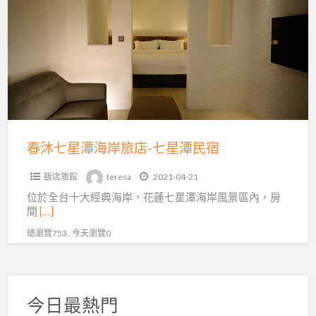
a
七
t
星
潭
海
岸
旅
店-
七
春沐七星潭海岸旅店-七星潭民宿
星
飯店旅館
teresa
2021-04-21
潭
位於全台十大經典海岸，花蓮七星潭海岸風景區內，房
民
間
[…]
宿
總瀏覽753 , 今天瀏覽0
今日最熱門