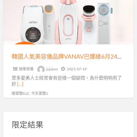
氣
美
容
儀
品
牌
VANAV
韓國人氣美容儀品牌VANAV巴娜維6月24日正式入駐蝦皮商城
巴
按摩保養
jujujoo
2021-07-19
娜
眾多愛美人士經常會有這樣一個疑問，為什麽明明用了
維
好
[…]
6
總瀏覽812 , 今天瀏覽2
月
24
日
正
限定結果
式
入