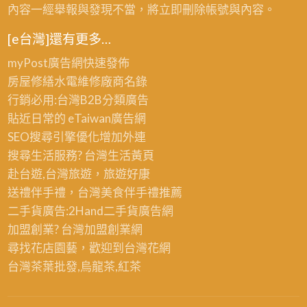
內容一經舉報與發現不當，將立即刪除帳號與內容。
[e台灣]還有更多…
myPost廣告網
快速發佈
房屋修繕
水電維修廠商名錄
行銷必用:台灣B2B
分類廣告
貼近日常的
eTaiwan廣告網
SEO搜尋引擎優化
增加外連
搜尋生活服務? 台灣
生活黃頁
赴台遊,台灣旅遊
，旅遊好康
送禮伴手禮，台灣美食
伴手禮
推薦
二手貨廣告:2Hand
二手貨
廣告網
加盟創業? 台灣
加盟創業
網
尋找花店園藝，歡迎到
台灣花網
台灣茶葉批發
,烏龍茶,紅茶