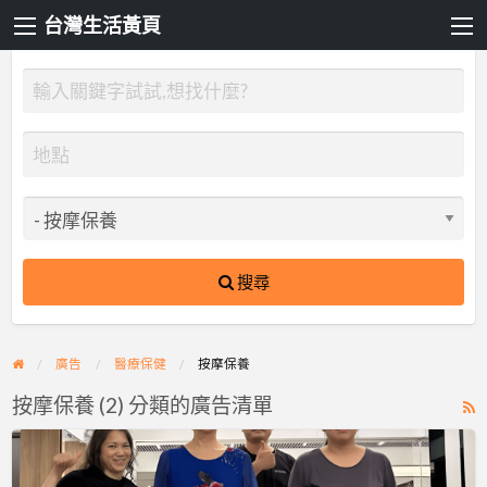
台灣生活黃頁
搜尋
廣告
醫療保健
按摩保養
按摩保養 (2) 分類的廣告清單
R
F
脊
f
好