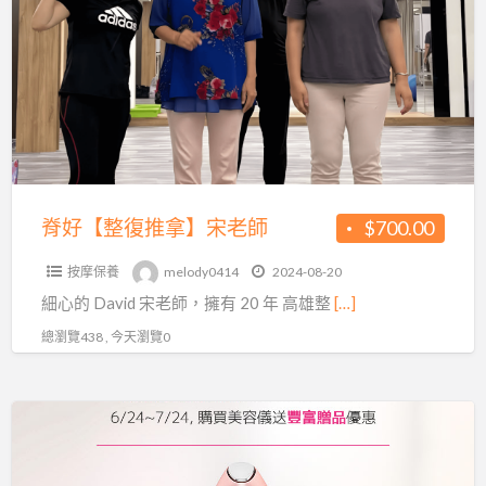
a
【整
t
復
推
拿】
宋
老
師
脊好【整復推拿】宋老師
$700.00
按摩保養
melody0414
2024-08-20
細心的 David 宋老師，擁有 20 年 高雄整
[…]
總瀏覽438 , 今天瀏覽0
韓
國
人