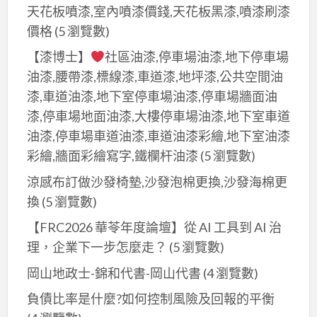
天花板噴漆,室內噴漆價錢,天花板黑漆,噴漆刷漆
價格
(5 瀏覽數)
【漆博士】
社區油漆,停車場油漆,地下停車場
油漆,腰帶漆,標線漆,車道漆,地坪漆,公共空間油
漆,車道油漆,地下室停車場油漆,停車場牆面油
漆,停車場地面油漆,大樓停車場油漆,地下室車道
油漆,停車場車道油漆,車道油漆彩繪,地下室油漆
彩繪,牆面彩繪寫字,鐵欄杆油漆
(5 瀏覽數)
涼感布訂做沙發椅墊,沙發泡棉更換,沙發海棉更
換
(5 瀏覽數)
【FRC2026 華苓年度論壇】從 AI 工具到 AI 治
理，企業下一步怎麼走？
(5 瀏覽數)
岡山地政士-錦和代書-岡山代書
(4 瀏覽數)
負債比率是什麼?如何控制風險及回報的平衡