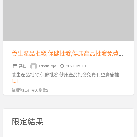
品
批
發,
保
健
批
發,
養生產品批發,保健批發,健康產品批發免費刊登廣告推薦：台灣批發批貨網
健
其他
admin_ops
2021-05-10
康
養生產品批發,保健批發,健康產品批發免費刊登廣告推
產
[…]
品
總瀏覽816 , 今天瀏覽2
批
發
免
費
限定結果
刊
登