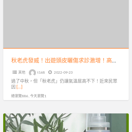
虎
巴
發
案
威！
例
出
解
遊
析
頭
皮
曬
秋老虎發威！出遊頭皮曬傷求診激增！高雄植髮醫師曝光原因
傷
其他
t168
2022-09-23
求
過了中秋，但「秋老虎」仍讓氣溫居高不下！近來民眾
診
因
[…]
激
總瀏覽886 , 今天瀏覽1
增！
高
雄
海
植
茴
髮