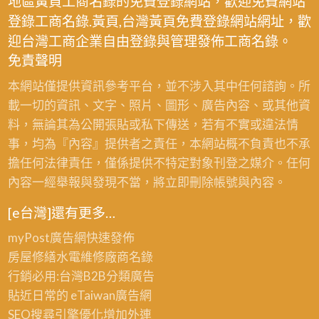
地區黃頁工商名錄的免費登錄網站，歡迎免費網站
登錄工商名錄.黃頁,台灣黃頁免費登錄網站網址，歡
迎台灣工商企業自由登錄與管理發佈工商名錄。
免責聲明
本網站僅提供資訊參考平台，並不涉入其中任何諮詢。所
載一切的資訊、文字、照片、圖形、廣告內容、或其他資
料，無論其為公開張貼或私下傳送，若有不實或違法情
事，均為『內容』提供者之責任，本網站概不負責也不承
擔任何法律責任，僅係提供不特定對象刊登之媒介。任何
內容一經舉報與發現不當，將立即刪除帳號與內容。
[e台灣]還有更多…
myPost廣告網
快速發佈
房屋修繕
水電維修廠商名錄
行銷必用:台灣B2B
分類廣告
貼近日常的
eTaiwan廣告網
SEO搜尋引擎優化
增加外連