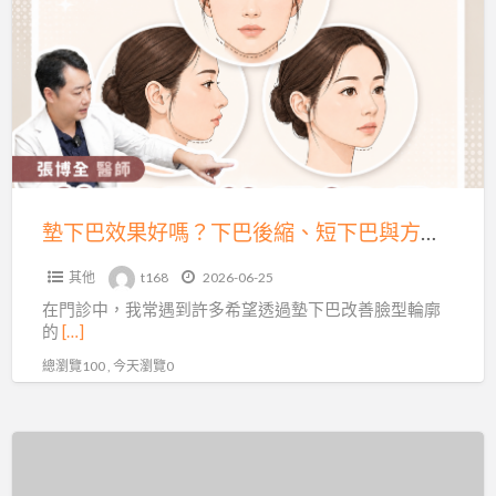
a
巴
t
效
果
好
嗎？
下
巴
後
墊下巴效果好嗎？下巴後縮、短下巴與方臉墊下巴案例解析
縮、
其他
t168
2026-06-25
短
在門診中，我常遇到許多希望透過墊下巴改善臉型輪廓
下
的
[…]
巴
總瀏覽100 , 今天瀏覽0
與
方
臉
秋
墊
老
下