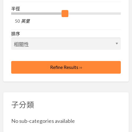
廣
半徑
告
推
英里
薦：
排序
台
灣
批
發
Refine Results ››
批
貨
網
子分類
No sub-categories available