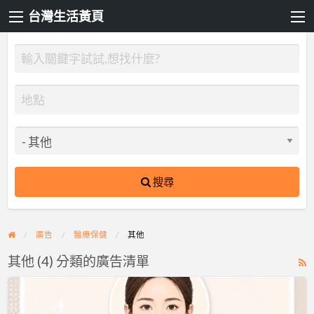
台灣生活黃頁
搜尋
廣告
醫療保健
其他
其他 (4) 分類的廣告清單
R
F
墊
f
下