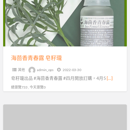
香
醫
青
師
春
曝
露
光
皂
原
籽
因
瓏
海茴香青春露 皂籽瓏
其他
admin_ops
2022-03-30
皂籽瓏出品 #海茴香青春露 #四月開放訂購，4月5
[…]
總瀏覽733 , 今天瀏覽0
養
生
產