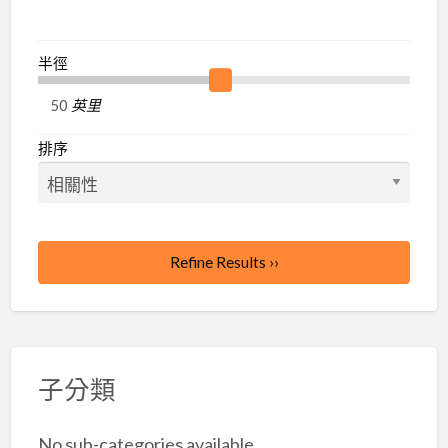
半徑
英里
排序
Refine Results ››
子分類
No sub-categories available