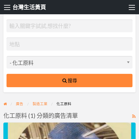
台灣生活黃頁
搜尋
廣告
製造工業
化工原料
化工原料 (1) 分類的廣告清單
R
F
碁
f
宙