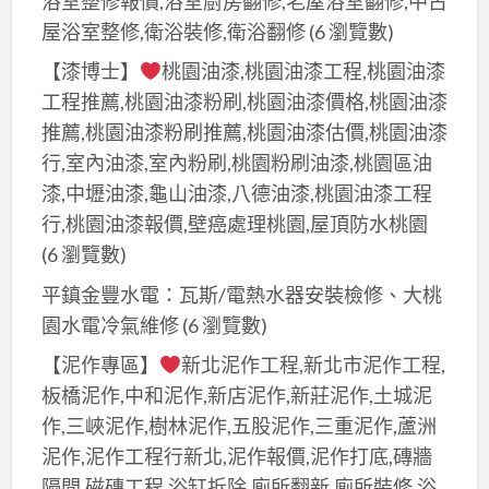
浴室整修報價,浴室廚房翻修,老屋浴室翻修,中古
屋浴室整修,衛浴裝修,衛浴翻修
(6 瀏覽數)
【漆博士】
桃園油漆,桃園油漆工程,桃園油漆
工程推薦,桃園油漆粉刷,桃園油漆價格,桃園油漆
推薦,桃園油漆粉刷推薦,桃園油漆估價,桃園油漆
行,室內油漆,室內粉刷,桃園粉刷油漆,桃園區油
漆,中壢油漆,龜山油漆,八德油漆,桃園油漆工程
行,桃園油漆報價,壁癌處理桃園,屋頂防水桃園
(6 瀏覽數)
平鎮金豐水電：瓦斯/電熱水器安裝檢修、大桃
園水電冷氣維修
(6 瀏覽數)
【泥作專區】
新北泥作工程,新北市泥作工程,
板橋泥作,中和泥作,新店泥作,新莊泥作,土城泥
作,三峽泥作,樹林泥作,五股泥作,三重泥作,蘆洲
泥作,泥作工程行新北,泥作報價,泥作打底,磚牆
隔間,磁磚工程,浴缸拆除,廁所翻新,廁所裝修,浴