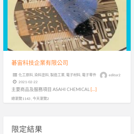
a
科
t
技
企
業
有
限
公
司
碁宙科技企業有限公司
化工原料
,
染料塗料
,
製造工業
,
電子材料
,
電子零件
editor2
2021-02-22
主要商品及服務項目 ASAHI CHEMICAL
[…]
總瀏覽1143 , 今天瀏覽2
限定結果