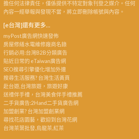
擔任何法律責任，僅係提供不特定對象刊登之媒介。任何
內容一經舉報與發現不當，將立即刪除帳號與內容。
[e台灣]還有更多…
myPost廣告網
快速發佈
房屋修繕
水電維修廠商名錄
行銷必用:台灣B2B
分類廣告
貼近日常的
eTaiwan廣告網
SEO搜尋引擎優化
增加外連
搜尋生活服務? 台灣
生活黃頁
赴台遊,台灣旅遊
，旅遊好康
送禮伴手禮，台灣美食
伴手禮
推薦
二手貨廣告:2Hand
二手貨
廣告網
加盟創業? 台灣
加盟創業
網
尋找花店園藝，歡迎到
台灣花網
台灣茶葉批發
,烏龍茶,紅茶