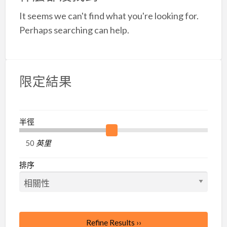
a
It seems we can't find what you're looking for.
t
Perhaps searching can help.
限定結果
半徑
英里
排序
Refine Results ››