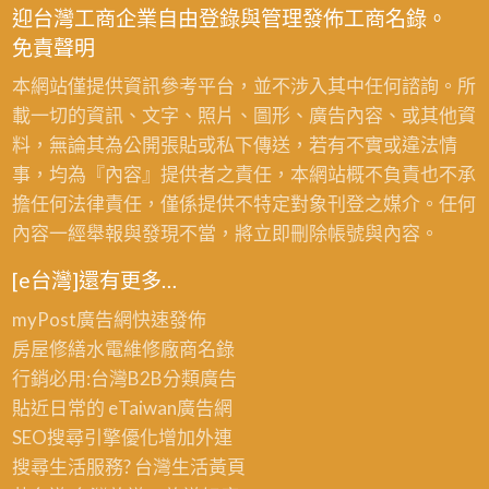
迎台灣工商企業自由登錄與管理發佈工商名錄。
免責聲明
本網站僅提供資訊參考平台，並不涉入其中任何諮詢。所
載一切的資訊、文字、照片、圖形、廣告內容、或其他資
料，無論其為公開張貼或私下傳送，若有不實或違法情
事，均為『內容』提供者之責任，本網站概不負責也不承
擔任何法律責任，僅係提供不特定對象刊登之媒介。任何
內容一經舉報與發現不當，將立即刪除帳號與內容。
[e台灣]還有更多…
myPost廣告網
快速發佈
房屋修繕
水電維修廠商名錄
行銷必用:台灣B2B
分類廣告
貼近日常的
eTaiwan廣告網
SEO搜尋引擎優化
增加外連
搜尋生活服務? 台灣
生活黃頁