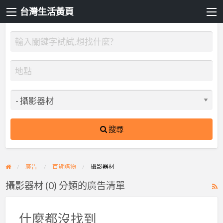
台灣生活黃頁
搜尋
廣告
百貨購物
攝影器材
攝影器材 (0) 分類的廣告清單
R
F
f
什麼都沒找到