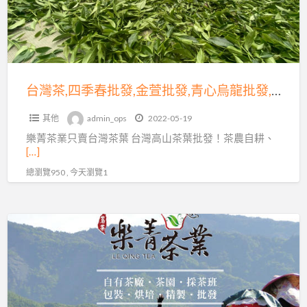
春
批
發,
金
萱
台灣茶,四季春批發,金萱批發,青心烏龍批發,高山茶批發
批
其他
admin_ops
2022-05-19
發,
樂菁茶業只賣台灣茶葉 台灣高山茶葉批發！茶農自耕、
青
[…]
心
總瀏覽950 , 今天瀏覽1
烏
龍
批
馬
發,
烈
高
霸,
山
馬
茶
烈
批