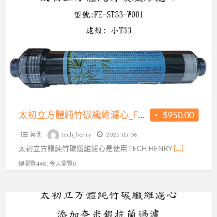
a
初
t
立
方
體
純
竹
碳
纖
維
太初立方體純竹碳纖維濾心_FE-ST33-W001
$950.00
濾
其他
tech_henry
2025-05-06
心
太初立方體純竹碳纖維濾心是使用TECH HENRY
[…]
_FE-
ST33-
總瀏覽448 , 今天瀏覽0
W001
太
初