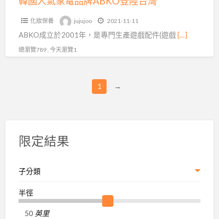
韓國人氣家電品牌ABKO登陸台灣
灣
陸
市
化妝保養
jujujoo
2021-11-11
台
場
ABKO成立於2001年，是專門生產遊戲配件(遊戲
[…]
灣
總瀏覽789 , 今天瀏覽1
1
→
限定結果
子分類
半徑
英里