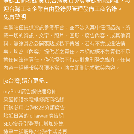
登錄工商名錄.黃頁,台灣黃頁免費登錄網站網址，歡
迎台灣工商企業自由登錄與管理發佈工商名錄。
免責聲明
本網站僅提供資訊參考平台，並不涉入其中任何諮詢。所
載一切的資訊、文字、照片、圖形、廣告內容、或其他資
料，無論其為公開張貼或私下傳送，若有不實或違法情
事，均為『內容』提供者之責任，本網站概不負責也不承
擔任何法律責任，僅係提供不特定對象刊登之媒介。任何
內容一經舉報與發現不當，將立即刪除帳號與內容。
[e台灣]還有更多…
myPost廣告網
快速發佈
房屋修繕
水電維修廠商名錄
行銷必用:台灣B2B
分類廣告
貼近日常的
eTaiwan廣告網
SEO搜尋引擎優化
增加外連
搜尋生活服務? 台灣
生活黃頁