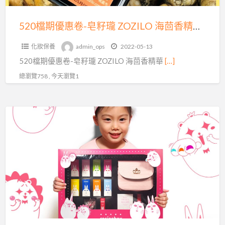
瓏
ZOZILO
520檔期優惠卷-皂籽瓏 ZOZILO 海茴香精華液,海茴香弱酸金箔皂
海
化妝保養
admin_ops
2022-05-13
茴
520檔期優惠卷-皂籽瓏 ZOZILO 海茴香精華
[…]
香
精
總瀏覽758 , 今天瀏覽1
華
液,
韓
海
國
茴
人
香
氣
弱
兒
酸
童
金
化
箔
妝
皂
品