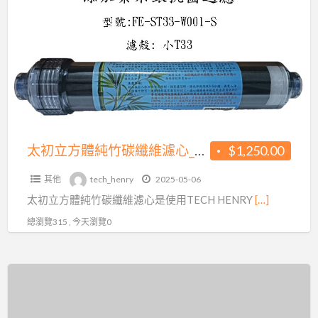
立
方
體
純
竹
碳
纖
維
太初立方體純竹碳纖維濾心_FE-ST33-W001-S
$1,250.00
濾
其他
tech_henry
2025-05-06
心
太初立方體純竹碳纖維濾心是使用TECH HENRY
[…]
_FE-
ST33-
總瀏覽315 , 今天瀏覽0
W001-
S
覓
樣
形