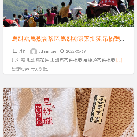
霸
發
茶
區,
馬
烈
馬烈霸,馬烈霸茶區,馬烈霸茶葉批發,吊橋頭茶葉批發
霸
其他
admin_ops
2022-05-19
茶
馬烈霸,馬烈霸茶區,馬烈霸茶葉批發,吊橋頭茶葉批發
[…]
葉
批
總瀏覽799 , 今天瀏覽1
發,
吊
海
橋
茴
頭
香
茶
青
葉
春
批
露
發