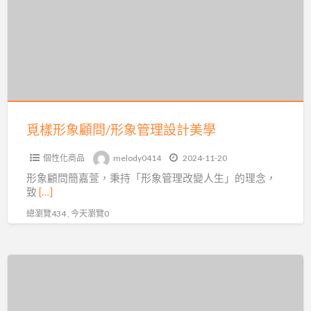
象
顧
問/
形
象
管
理
覓樣形象顧問/形象管理設計美學
設
個性化商品
melody0414
2024-11-20
計
形象顧問簡嘉萱，秉持「形象管理改變人生」的理念，
美
致
[…]
學
總瀏覽434 , 今天瀏覽0
桃
園
霧