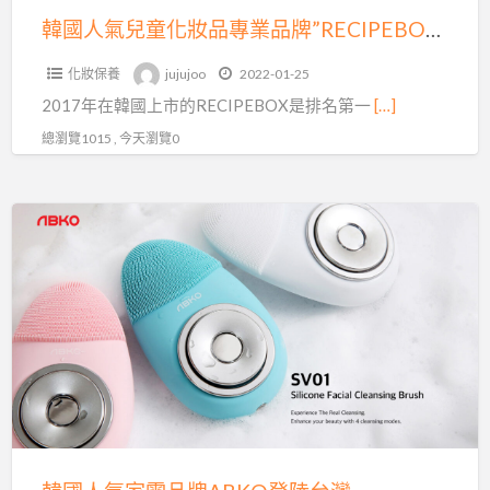
專
韓國人氣兒童化妝品專業品牌”RECIPEBOX”入駐蝦皮購物，正式進軍台灣市場
業
化妝保養
jujujoo
2022-01-25
品
2017年在韓國上市的RECIPEBOX是排名第一
[…]
牌”
RECIPEBOX”
總瀏覽1015 , 今天瀏覽0
入
駐
韓
蝦
國
皮
人
購
氣
物，
家
正
電
式
品
進
牌
軍
ABKO
台
登