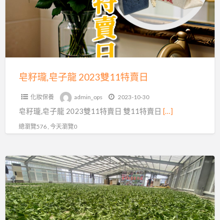
子
龍
2023
雙
11
特
皂籽瓏,皂子龍 2023雙11特賣日
賣
化妝保養
admin_ops
2023-10-30
日
皂籽瓏,皂子龍 2023雙11特賣日 雙11特賣日
[…]
總瀏覽576 , 今天瀏覽0
台
灣
茶,
四
季