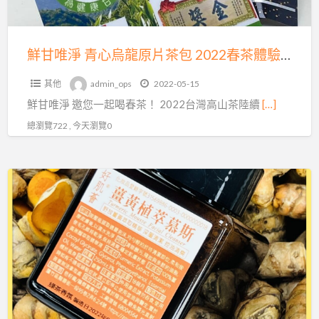
龍
原
片
鮮甘唯淨 青心烏龍原片茶包 2022春茶體驗活動開始
茶
其他
admin_ops
2022-05-15
包
鮮甘唯淨 邀您一起喝春茶！ 2022台灣高山茶陸續
[…]
2022
春
總瀏覽722 , 今天瀏覽0
茶
體
520
驗
檔
活
期
動
優
開
惠
始
卷-
皂
籽