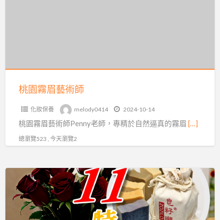
眉
藝
術
師
桃園霧眉藝術師
化妝保養
melody0414
2024-10-14
桃園霧眉藝術師Penny老師，專精於自然逼真的霧眉
[…]
總瀏覽523 , 今天瀏覽2
皂
籽
瓏,
皂