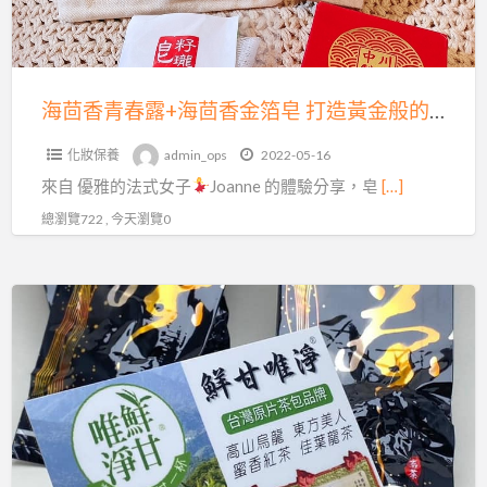
+海
茴
香
金
海茴香青春露+海茴香金箔皂 打造黃金般的肌膚柔感
箔
化妝保養
admin_ops
2022-05-16
皂
來自 優雅的法式女子
Joanne 的體驗分享，皂
[…]
打
造
總瀏覽722 , 今天瀏覽0
黃
金
鮮
般
甘
的
唯
肌
淨
膚
青
柔
心
感
烏