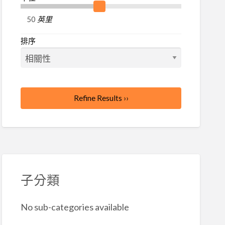
英里
排序
Refine Results ››
子分類
No sub-categories available