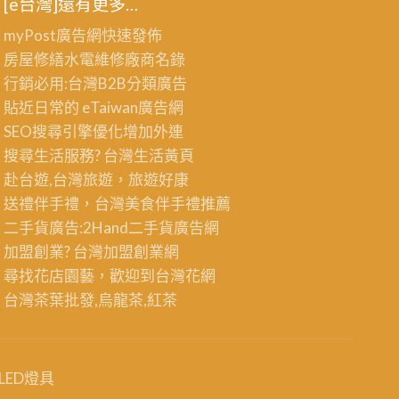
[e台灣]還有更多…
myPost廣告網
快速發佈
房屋修繕
水電維修廠商名錄
行銷必用:台灣B2B
分類廣告
貼近日常的
eTaiwan廣告網
SEO搜尋引擎優化
增加外連
搜尋生活服務? 台灣
生活黃頁
赴台遊,台灣旅遊
，旅遊好康
送禮伴手禮，台灣美食
伴手禮
推薦
二手貨廣告:2Hand
二手貨
廣告網
加盟創業? 台灣
加盟創業
網
尋找花店園藝，歡迎到
台灣花網
台灣茶葉批發
,烏龍茶,紅茶
LED燈具