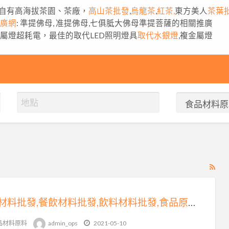
自有高海拔茶園、茶廠，
高山茶批發
,
烏龍茶
,
紅茶,
東方美人
茶葉
推廣網
: 準提佛母, 准提佛母,七俱胝大佛母準提菩薩的相關推廣
金屬燈超耗電，最佳的取代LED照明燈具
取代水銀燈
,複金屬燈
RS
Fe
for
食品材料批發,餐飲材料批發,飲料材料批發,食品原料批發免費刊登廣告推薦：台灣批發批貨網
ad
tag
品材料原料
admin_ops
2021-05-10