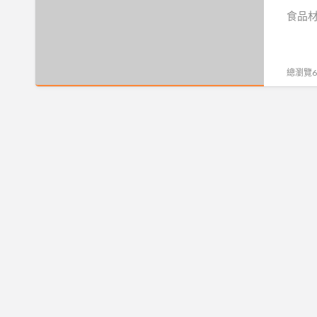
批
食品材
發,
餐
飲
總瀏覽69
材
料
批
發,
飲
料
材
料
批
發,
食
品