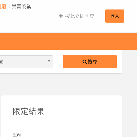
批發
：樂菁茶業
按此立即刊登
登入
搜尋
S
ed
限定結果
半徑