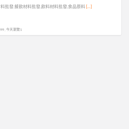
食
料批發,餐飲材料批發,飲料材料批發,食品原料
[…]
品
材
料
9 , 今天瀏覽1
原
料