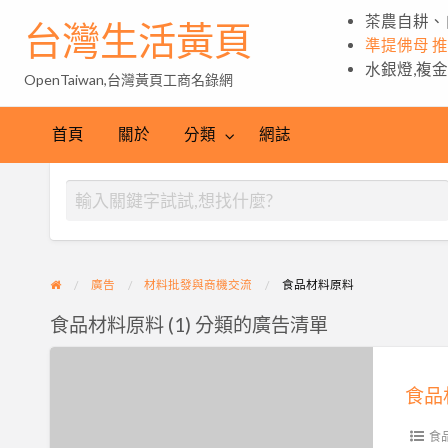
茶農自耕、
台灣生活黃頁
準提佛母 
水銀燈,複
OpenTaiwan,台灣黃頁工商名錄網
首頁
關於
分類
網誌
廣告
材料批發與商機交流
食品材料原料
食品材料原料 (1) 分類的廣告清單
食
品
材
料
食