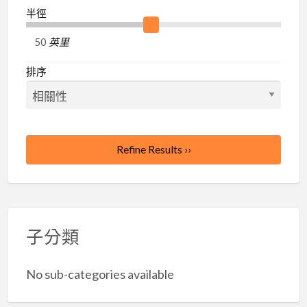
半徑
廣
告
英里
推
排序
薦：
台
灣
批
發
Refine Results ››
批
貨
網
子分類
No sub-categories available