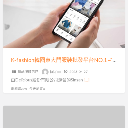
a
韓
t
國
東
大
門
服
裝
批
K-fashion韓國東大門服裝批發平台NO.1 –“Sinsang Market”
發
精品服飾包包
jujujoo
2023-04-27
平
由Delicious股份有限公司運營的Sinsan
[…]
台
NO.1
總瀏覽625 , 今天瀏覽0
–
“Sinsang
包
Market”
包
批