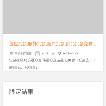
發,
服
飾
批
發,
配
件
包包批發,服飾批發,配件批發,飾品批發免費刊登廣告推薦：台灣批發批貨網
批
精品服飾包包
admin_ops
2021-05-10
發,
包包批發,服飾批發,配件批發,飾品批發免費刊登廣告
[…]
飾
品
總瀏覽682 , 今天瀏覽1
批
發
免
限定結果
費
刊
登