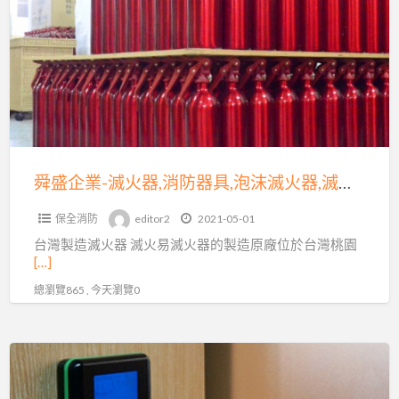
企
業-
滅
火
器,
消
防
器
舜盛企業-滅火器,消防器具,泡沫滅火器,滅火器批發,消防器材
具,
保全消防
editor2
2021-05-01
泡
台灣製造滅火器 滅火易滅火器的製造原廠位於台灣桃園
沫
[…]
滅
總瀏覽865 , 今天瀏覽0
火
器,
滅
宥
火
承
器