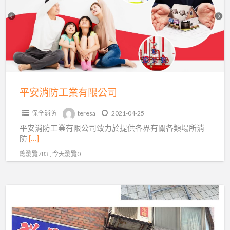
防
工
業
有
限
公
司
平安消防工業有限公司
保全消防
teresa
2021-04-25
平安消防工業有限公司致力於提供各界有關各類場所消
防
[…]
總瀏覽783 , 今天瀏覽0
群
益
消