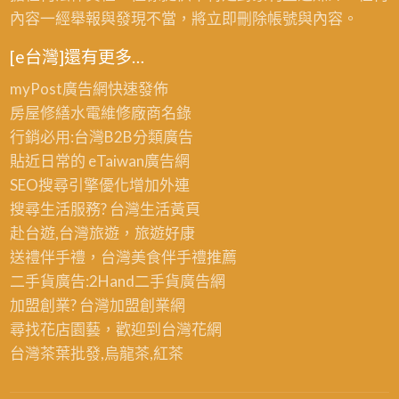
內容一經舉報與發現不當，將立即刪除帳號與內容。
[e台灣]還有更多…
myPost廣告網
快速發佈
房屋修繕
水電維修廠商名錄
行銷必用:台灣B2B
分類廣告
貼近日常的
eTaiwan廣告網
SEO搜尋引擎優化
增加外連
搜尋生活服務? 台灣
生活黃頁
赴台遊,台灣旅遊
，旅遊好康
送禮伴手禮，台灣美食
伴手禮
推薦
二手貨廣告:2Hand
二手貨
廣告網
加盟創業? 台灣
加盟創業
網
尋找花店園藝，歡迎到
台灣花網
台灣茶葉批發
,烏龍茶,紅茶