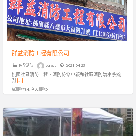
防
工
程
有
限
公
司
群益消防工程有限公司
保全消防
teresa
2021-04-25
桃園社區消防工程、消防檢修申報和社區消防灑水系統
測
[…]
總瀏覽784 , 今天瀏覽0
舜
盛
滅
火