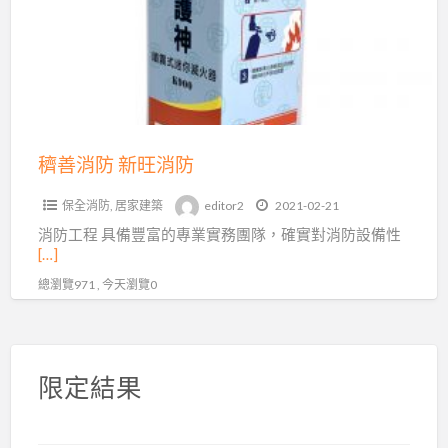
新
旺
消
防
穧善消防 新旺消防
保全消防
,
居家建築
editor2
2021-02-21
消防工程 具備豐富的專業實務團隊，確實對消防設備性
[…]
總瀏覽971 , 今天瀏覽0
限定結果