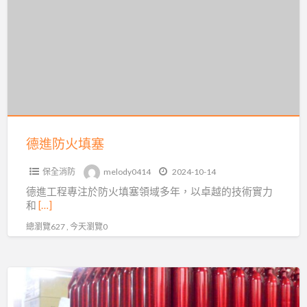
a
防
t
火
填
塞
德進防火填塞
保全消防
melody0414
2024-10-14
德進工程專注於防火填塞領域多年，以卓越的技術實力
和
[…]
總瀏覽627 , 今天瀏覽0
舜
盛