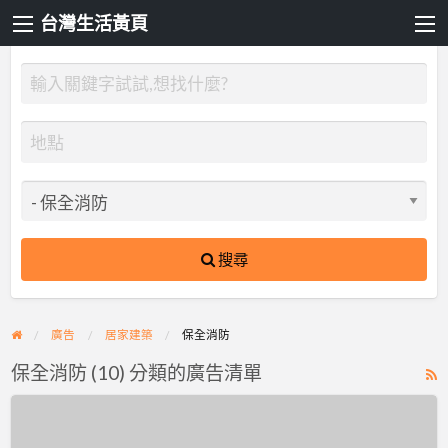
台灣生活黃頁
搜尋
廣告
居家建築
保全消防
保全消防 (10) 分類的廣告清單
R
F
德
f
進