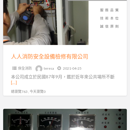
防
安
全
設
備
檢
修
人人消防安全設備檢修有限公司
有
保全消防
teresa
2021-04-25
限
本公司成立於民國87年9月，鑑於近年來公共場所不斷
公
[…]
司
總瀏覽763 , 今天瀏覽0
允
承
科