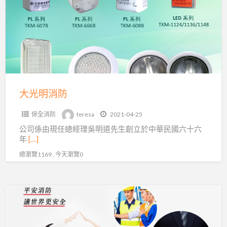
消
防
大光明消防
保全消防
teresa
2021-04-25
公司係由現任總經理吳明道先生創立於中華民國六十六
年
[…]
總瀏覽1169 , 今天瀏覽0
平
安
消