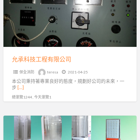
技
工
程
有
限
公
司
允承科技工程有限公司
保全消防
teresa
2021-04-25
本公司秉持著專業良好的態度，規劃好公司的未來，一
步
[…]
總瀏覽1244 , 今天瀏覽1
大
光
明