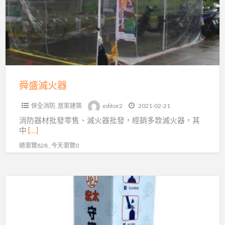
器
舜盛滅火器
保全消防
,
居家建築
editor2
2021-02-21
消防器材批發零售、滅火器批發，經銷多款滅火器，其
中
[…]
總瀏覽828 , 今天瀏覽0
穧
善
消
防