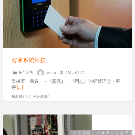
系
批
統
發,
科
消
技
防
器
材
宥承系統科技
保全消防
teresa
2021-04-25
秉持著「品質」、「服務」、「用心」的經營理念，堅
持
[…]
總瀏覽1017 , 今天瀏覽0
人
人
消