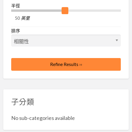
半徑
英里
排序
Refine Results ››
子分類
No sub-categories available