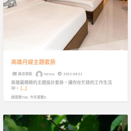
月
緹
主
題
套
房
高雄月緹主題套房
飯店旅館
teresa
2021-04-21
高雄最精緻的主題設計套房，讓你在忙碌的工作生活
中，
[…]
總瀏覽706 , 今天瀏覽0
茗
鎮