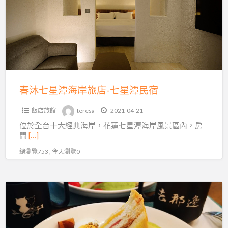
星
潭
海
岸
旅
店-
七
春沐七星潭海岸旅店-七星潭民宿
星
飯店旅館
teresa
2021-04-21
潭
位於全台十大經典海岸，花蓮七星潭海岸風景區內，房
民
間
[…]
宿
總瀏覽753 , 今天瀏覽0
去
那
邊