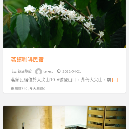
咖
啡
民
宿
茗鎮咖啡民宿
飯店旅館
teresa
2021-04-21
茗鎮民宿位於大尖山10-6號登山口，背倚大尖山，前
[…]
總瀏覽740 , 今天瀏覽0
棕
櫚
島