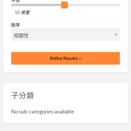
英里
排序
Refine Results ››
子分類
No sub-categories available