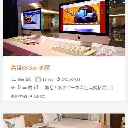
a
雄
t
85
Sam
的
家
高雄85 Sam的家
飯店旅館
teresa
2021-04-21
來【Sam 的家】，讓您五個願望一次滿足 高規格防
[…]
總瀏覽768 , 今天瀏覽0
高
雄