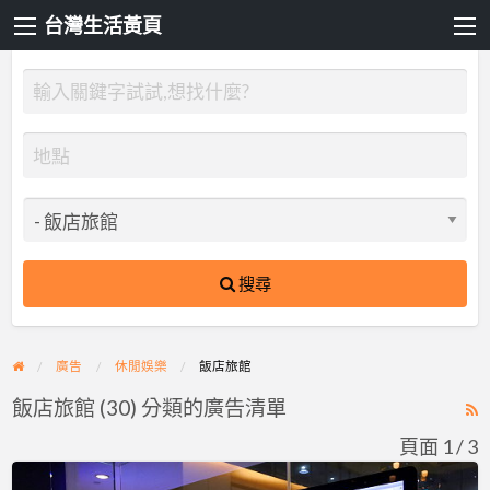
台灣生活黃頁
搜尋
廣告
休閒娛樂
飯店旅館
飯店旅館 (30) 分類的廣告清單
R
F
頁面 1 / 3
f
高