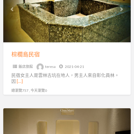
民
宿
棕櫚島民宿
飯店旅館
teresa
2021-04-21
民宿女主人是雲林古坑在地人，男主人來自彰化員林。
因
[…]
總瀏覽757 , 今天瀏覽0
春
沐
七