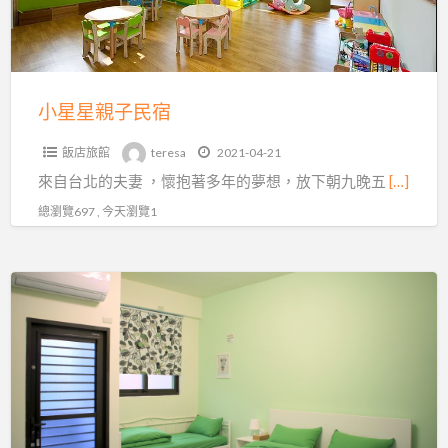
宿
小星星親子民宿
飯店旅館
teresa
2021-04-21
來自台北的夫妻​ ，懷抱著多年的夢想，放下朝九晚五
[…]
總瀏覽697 , 今天瀏覽1
美
好
關
西
民
宿