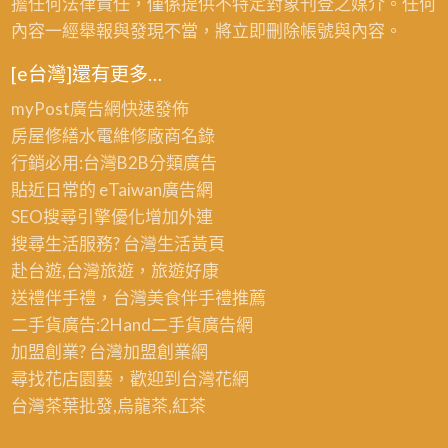
擔任何法律責任，僅係提供不特定對象刊登之媒介。任何
內容一經舉報與發現不當，將立即刪除帳號與內容。
[e台灣]還有更多…
myPost廣告網
快速發佈
房屋修繕
水電維修廠商名錄
行銷必用:台灣B2B
分類廣告
貼近日常的
eTaiwan廣告網
SEO搜尋引擎優化
增加外連
搜尋生活服務? 台灣
生活黃頁
赴台遊,台灣旅遊
，旅遊好康
送禮伴手禮，台灣美食
伴手禮
推薦
二手貨廣告:2Hand
二手貨
廣告網
加盟創業? 台灣
加盟創業
網
尋找花店園藝，歡迎到
台灣花網
台灣茶葉批發
,烏龍茶,紅茶