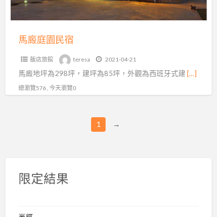
馬廄庭園民宿
飯店旅館
teresa
2021-04-21
馬廄地坪為298坪，建坪為85坪，外觀為西班牙式建
[…]
總瀏覽576 , 今天瀏覽0
1
→
限定結果
半徑