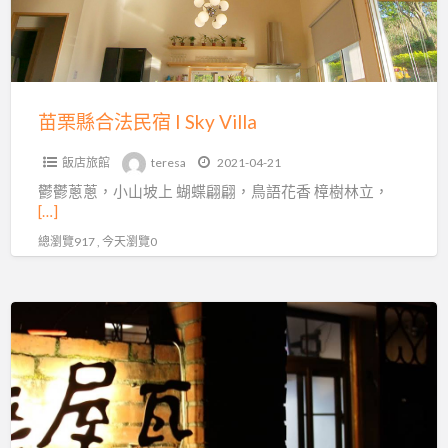
民
宿
I
Sky
Villa
苗栗縣合法民宿 I Sky Villa
飯店旅館
teresa
2021-04-21
鬱鬱蔥蔥，小山坡上 蝴蝶翩翩，鳥語花香 樟樹林立，
[…]
總瀏覽917 , 今天瀏覽0
OLD
WOW
老
屋
瓦