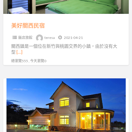
美好關西民宿
飯店旅館
teresa
2021-04-21
關西鎮是一個位在新竹與桃園交界的小鎮，由於沒有大
型
[…]
總瀏覽555 , 今天瀏覽0
馬
廄
庭
園
民
宿