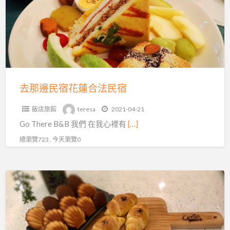
民
宿
花
蓮
合
法
民
去那邊民宿花蓮合法民宿
宿
飯店旅館
teresa
2021-04-21
Go There B&B 我們 在我心裡有
[…]
總瀏覽723 , 今天瀏覽0
閱
微
森
林