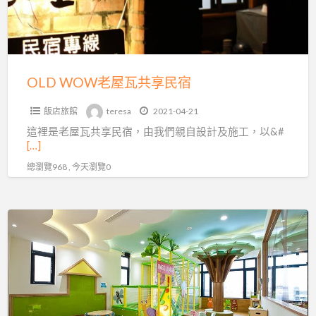
共
享
民
宿
OLD WOW老屋瓦共享民宿
飯店旅館
teresa
2021-04-21
這裡是老屋瓦共享民宿，由我們親自設計及施工，以&#
[…]
總瀏覽968 , 今天瀏覽0
小
星
星
親
子
民