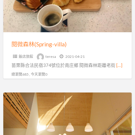
(Spring-
villa)
閱微森林(Spring-villa)
飯店旅館
teresa
2021-04-21
苗栗縣合法民宿374號位於南庄鄉 閱微森林距離老街
[…]
總瀏覽685 , 今天瀏覽0
苗
栗
縣
合
法